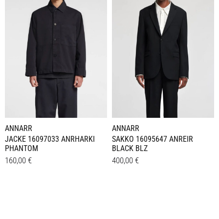
Varianten
Varianten
auf.
auf.
Die
Die
Optionen
Optionen
können
können
auf
auf
der
der
Produktseite
Produktseite
gewählt
gewählt
werden
werden
ANNARR
ANNARR
JACKE 16097033 ANRHARKI
SAKKO 16095647 ANREIR
PHANTOM
BLACK BLZ
160,00
€
400,00
€
Dieses
Dieses
Details
Details
Produkt
Produkt
weist
weist
mehrere
mehrere