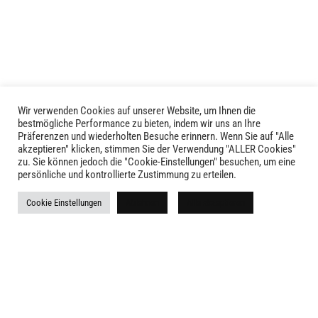
Varianten
Varianten
auf.
auf.
Die
Die
Optionen
Optionen
können
können
auf
auf
der
der
Wir verwenden Cookies auf unserer Website, um Ihnen die
bestmögliche Performance zu bieten, indem wir uns an Ihre
Produktseite
Produktseite
Präferenzen und wiederholten Besuche erinnern. Wenn Sie auf "Alle
gewählt
gewählt
akzeptieren" klicken, stimmen Sie der Verwendung "ALLER Cookies"
werden
werden
zu. Sie können jedoch die "Cookie-Einstellungen" besuchen, um eine
LIVID © 2024
persönliche und kontrollierte Zustimmung zu erteilen.
Kontakt
Cookie Einstellungen
Ablehnen
Alle akzeptieren
Versandkosten
Rückgabe
Widerruf
AGB