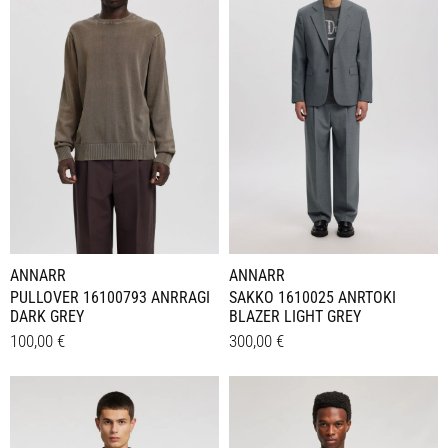
mehrere
Varianten
Varianten
auf.
auf.
Die
Die
Optionen
Optionen
können
können
auf
auf
der
der
Produktseite
Produktseite
gewählt
gewählt
werden
werden
ANNARR
ANNARR
PULLOVER 16100793 ANRRAGI
SAKKO 1610025 ANRTOKI
DARK GREY
BLAZER LIGHT GREY
100,00
€
300,00
€
Dieses
Dieses
Details
Details
Produkt
Produkt
weist
weist
mehrere
mehrere