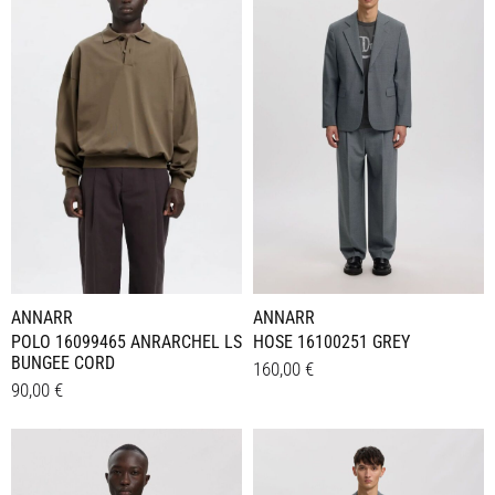
mehrere
mehrere
Varianten
Varianten
auf.
auf.
Die
Die
Optionen
Optionen
können
können
auf
auf
der
der
Produktseite
Produktseite
gewählt
gewählt
werden
werden
ANNARR
ANNARR
HOSE 16100251 GREY
POLO 16099465 ANRARCHEL LS
BUNGEE CORD
160,00
€
90,00
€
Dieses
Details
Dieses
Details
Produkt
Produkt
weist
weist
mehrere