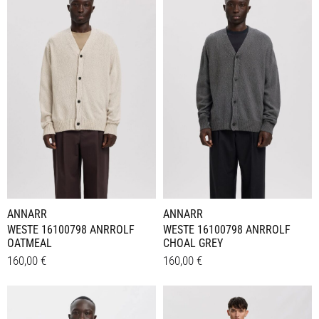
ANNARR
ANNARR
WESTE 16100798 ANRROLF
WESTE 16100798 ANRROLF
OATMEAL
CHOAL GREY
160,00
€
160,00
€
Dieses
Dieses
Details
Details
Produkt
Produkt
weist
weist