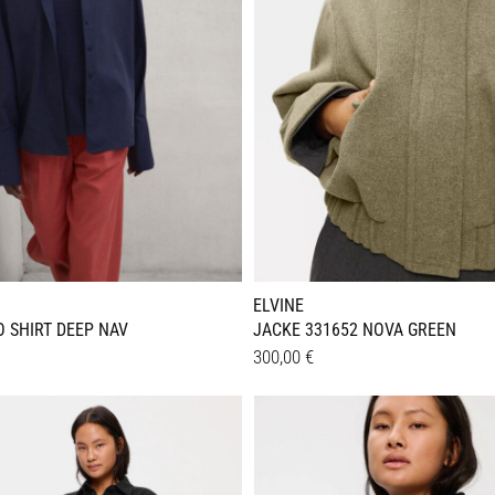
ELVINE
 SHIRT DEEP NAV
JACKE 331652 NOVA GREEN
300,00
€
Dieses
Details
Produkt
weist
e
mehrere