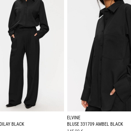
en
Varianten
auf.
Die
n
Optionen
können
auf
der
seite
Produktseite
gewählt
werden
ELVINE
DILAY BLACK
BLUSE 331709 AMBEL BLACK