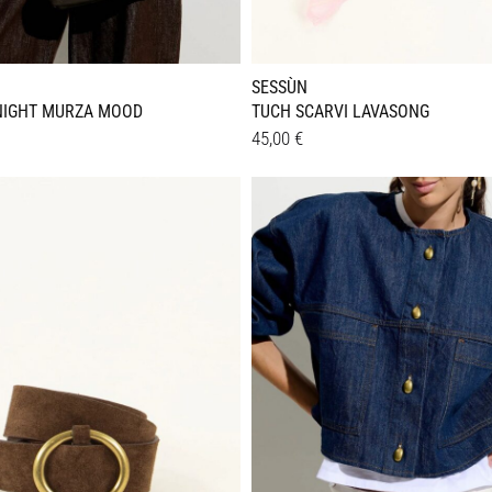
SESSÙN
NIGHT MURZA MOOD
TUCH SCARVI LAVASONG
45,00
€
Details
e
en
n
seite