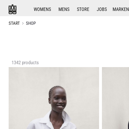
WOMENS
MENS
STORE
JOBS
MARKEN
START
SHOP
Ergebnisse
1342 products
1
–
24
von
1342
werden
angezeigt
Nach
Aktualität
sortiert