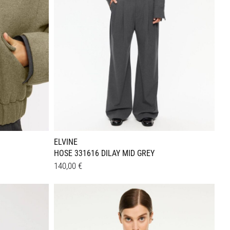
ELVINE
HOSE 331616 DILAY MID GREY
140,00
€
Dieses
Details
Produkt
weist
mehrere