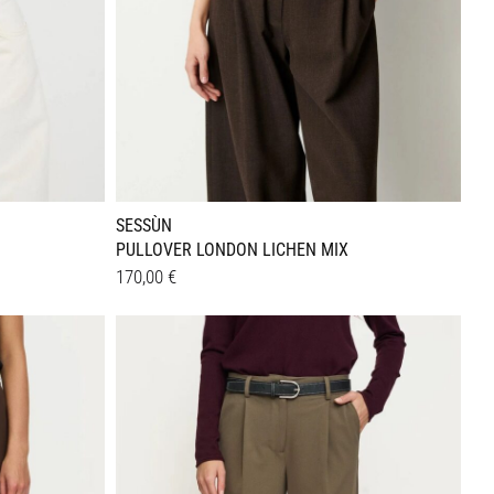
werden
SESSÙN
PULLOVER LONDON LICHEN MIX
170,00
€
Dieses
Details
Produkt
weist
mehrere
Varianten
auf.
Die