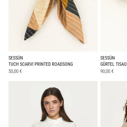
werden
werden
SESSÙN
SESSÙN
TUCH SCARVI PRINTED ROADSONG
GÜRTEL TISAO
50,00
€
90,00
€
Dieses
Details
Details
Produkt
weist
mehrer
Variant
auf.
Die