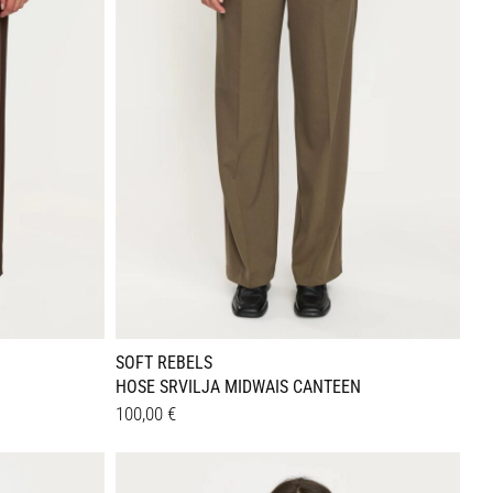
Optionen
können
auf
der
Produktseite
gewählt
werden
SOFT REBELS
HOSE SRVILJA MIDWAIS CANTEEN
100,00
€
Dieses
Details
Produkt