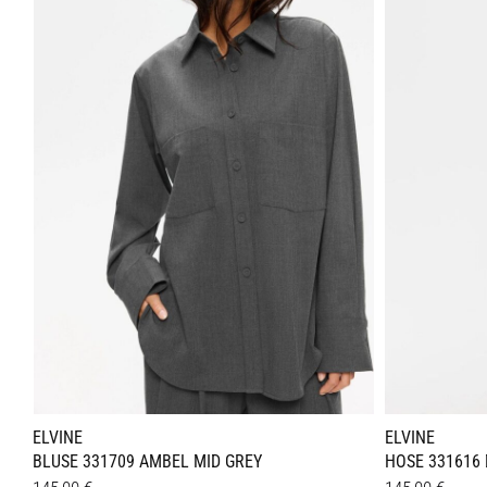
Varianten
Variant
auf.
auf.
Die
Die
Optionen
Optione
können
können
auf
auf
der
der
Produktseite
Produkt
gewählt
gewählt
werden
werden
ELVINE
ELVINE
BLUSE 331709 AMBEL MID GREY
HOSE 331616 