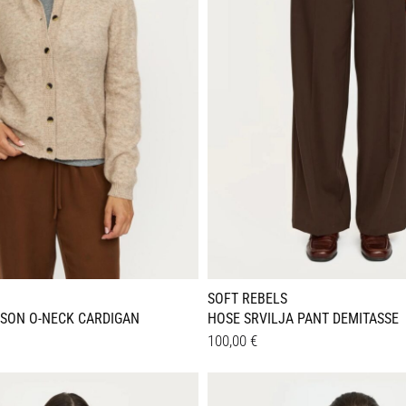
n
Optionen
können
auf
der
seite
Produktseite
gewählt
werden
SOFT REBELS
ISON O-NECK CARDIGAN
HOSE SRVILJA PANT DEMITASSE
100,00
€
Dieses
Details
Produkt