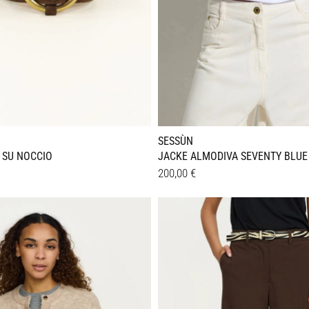
SESSÙN
 SU NOCCIO
JACKE ALMODIVA SEVENTY BLUE
200,00
€
Dieses
Details
Produkt
weist
e
mehrere
en
Varianten
auf.
Die