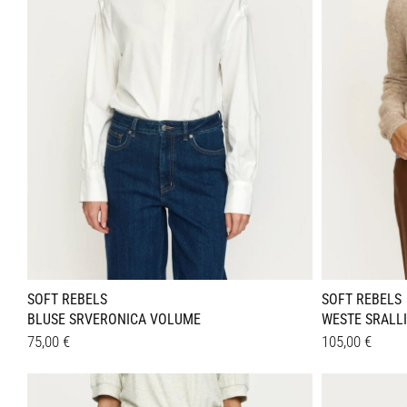
Optione
können
auf
der
Produkt
gewählt
werden
SOFT REBELS
SOFT REBELS
BLUSE SRVERONICA VOLUME
WESTE SRALL
75,00
€
105,00
€
Dieses
Dieses
Details
Details
Produkt
Produkt