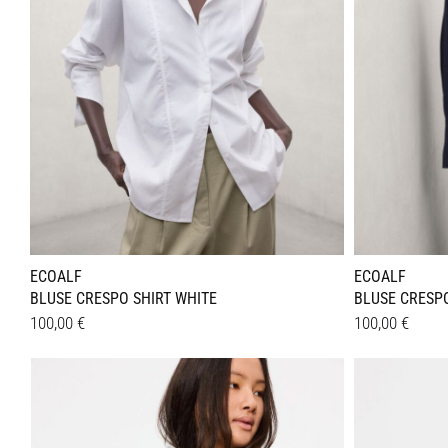
ECOALF
ECOALF
BLUSE CRESPO SHIRT WHITE
BLUSE CRESPO
100,00
€
100,00
€
Dieses
Dieses
Details
Details
Produkt
Produkt
weist
weist
mehrere
mehrer