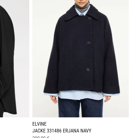
Varianten
auf.
Die
Optionen
können
auf
der
Produktseite
gewählt
werden
ELVINE
JACKE 331486 ERJANA NAVY