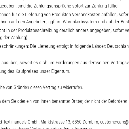
egeben, sind die Zahlungsansprüche sofort zur Zahlung fällig.
nnen für die Lieferung von Produkten Versandkosten anfallen, sofern 
hnen auf den Angeboten, ggf. im Warenkorbsystem und auf der Beste
cht in der Produktbeschreibung deutlich anders angegeben, sofort vers
g der Zahlung).
eschränkungen: Die Lieferung erfolgt in folgende Länder: Deutschlan
r ausüben, soweit es sich um Forderungen aus demselben Vertragsve
hlung des Kaufpreises unser Eigentum.
be von Gründen diesen Vertrag zu widerrufen.
 dem Sie oder ein von Ihnen benannter Dritter, der nicht der Beförderer
 Textilhandels-Gmbh, Marktstrasse 13, 6850 Dornbirn, customercare@livid
ntschluss, diesen Vertrag zu widerrufen, informieren.