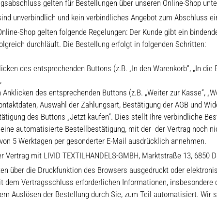
gsabschluss gelten für Bestellungen über unseren Online-Shop unter h
sind unverbindlich und kein verbindliches Angebot zum Abschluss ei
 Online-Shop gelten folgende Regelungen: Der Kunde gibt ein binden
greich durchläuft. Die Bestellung erfolgt in folgenden Schritten:
cken des entsprechenden Buttons (z.B. „In den Warenkorb“, „In die E
,
 Anklicken des entsprechenden Buttons (z.B. „Weiter zur Kasse“, „Weit
ontaktdaten, Auswahl der Zahlungsart, Bestätigung der AGB und Wid
tigung des Buttons „Jetzt kaufen“. Dies stellt Ihre verbindliche Best
eine automatisierte Bestellbestätigung, mit der der Vertrag noch 
b von 5 Werktagen per gesonderter E-Mail ausdrücklich annehmen.
er Vertrag mit LIVID TEXTILHANDELS-GMBH, Marktstraße 13, 6850 Do
ten über die Druckfunktion des Browsers ausgedruckt oder elektroni
dem Vertragsschluss erforderlichen Informationen, insbesondere d
dem Auslösen der Bestellung durch Sie, zum Teil automatisiert. Wir