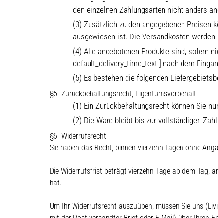
den einzelnen Zahlungsarten nicht anders ang
(3) Zusätzlich zu den angegebenen Preisen kö
ausgewiesen ist. Die Versandkosten werden I
(4) Alle angebotenen Produkte sind, sofern ni
default_delivery_time_text ] nach dem Eingan
(5) Es bestehen die folgenden Liefergebietsb
Zurückbehaltungsrecht, Eigentumsvorbehalt
(1) Ein Zurückbehaltungsrecht können Sie nu
(2) Die Ware bleibt bis zur vollständigen Za
Widerrufsrecht
Sie haben das Recht, binnen vierzehn Tagen ohne Anga
Die Widerrufsfrist beträgt vierzehn Tage ab dem Tag, an
hat.
Um Ihr Widerrufsrecht auszuüben, müssen Sie uns (Livid
mit der Post versandter Brief oder E-Mail) über Ihren E