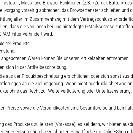
n Tastatur-, Maus- und Browser-Funktionen (z.B. »Zurück-Button« de
tellvorgang vorzeitig abbrechen, das Browserfenster schließen und 
ittlung aller im Zusammenhang mit dem Vertragsschluss erforderlich
len, dass die von Ihnen bei uns hinterlegte E-Mail-Adresse zutreffe
SPAM-Filter verhindert wird.
le der Produkte
enstand:
t angebotenen Waren können Sie unseren Artikelseiten entnehmen.
n sich in der Artikelbeschreibung.
en die aus der Produktbeschreibung ersichtlichen oder sich sonst a
rderungen an die Zielumgebung. Wenn nicht ausdrücklich etwas ande
dukte ohne das Recht zur Weiterveräußerung oder Unterlizensierung.
ten Preise sowie die Versandkosten sind Gesamtpreise und beinhalten
rung des Produktes zu leisten (Vorkasse), es sei denn, wir bieten aus
r einer entsprechend bezeichneten Schaltfläche im Online-Shop od