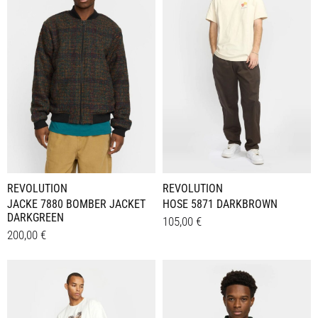
Varianten
Varianten
auf.
auf.
Die
Die
Optionen
Optionen
können
können
auf
auf
der
der
Produktseite
Produktseite
gewählt
gewählt
werden
werden
REVOLUTION
REVOLUTION
JACKE 7880 BOMBER JACKET
HOSE 5871 DARKBROWN
DARKGREEN
105,00
€
200,00
€
Dieses
Details
Dieses
Details
Produkt
Produkt
weist
weist
mehrere
mehrere
Varianten