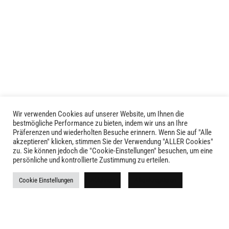
Optionen
Optionen
können
können
auf
auf
der
der
Produktseite
Produktseite
gewählt
gewählt
werden
werden
Wir verwenden Cookies auf unserer Website, um Ihnen die
bestmögliche Performance zu bieten, indem wir uns an Ihre
Präferenzen und wiederholten Besuche erinnern. Wenn Sie auf "Alle
akzeptieren" klicken, stimmen Sie der Verwendung "ALLER Cookies"
zu. Sie können jedoch die "Cookie-Einstellungen" besuchen, um eine
LIVID © 2024
persönliche und kontrollierte Zustimmung zu erteilen.
Kontakt
Cookie Einstellungen
Ablehnen
Alle akzeptieren
Versandkosten
Rückgabe