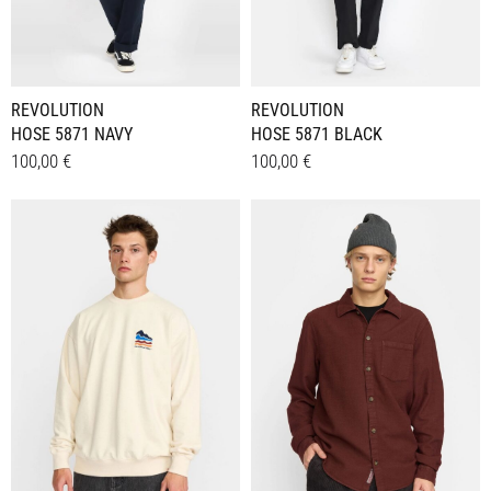
REVOLUTION
REVOLUTION
HOSE 5871 NAVY
HOSE 5871 BLACK
100,00
€
100,00
€
Dieses
Dieses
Details
Details
Produkt
Produkt
weist
weist
mehrere
mehrere
Varianten
Varianten
auf.
auf.
Die
Die
Optionen
Optionen
können
können
auf
auf
der
der
Produktseite
Produktseite