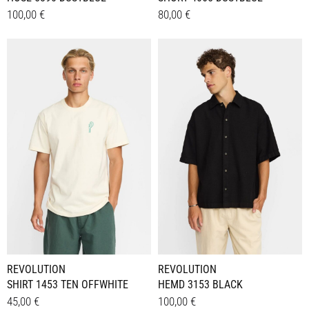
100,00
€
80,00
€
Dieses
Dieses
Details
Details
Produkt
Produkt
weist
weist
mehrere
mehrere
Varianten
Varianten
auf.
auf.
Die
Die
Optionen
Optionen
können
können
auf
auf
der
der
Produktseite
Produktseite
gewählt
gewählt
werden
werden
REVOLUTION
REVOLUTION
SHIRT 1453 TEN OFFWHITE
HEMD 3153 BLACK
45,00
€
100,00
€