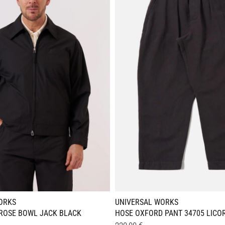
en
Varianten
auf.
Die
n
Optionen
können
auf
der
seite
Produktseite
gewählt
werden
ORKS
UNIVERSAL WORKS
 ROSE BOWL JACK BLACK
HOSE OXFORD PANT 34705 LICO