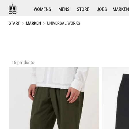
WOMENS
MENS
STORE
JOBS
MARKEN
START
MARKEN
UNIVERSAL WORKS
Alle
15 products
15 Ergebnisse
werden
angezeigt
Nach
Aktualität
sortiert