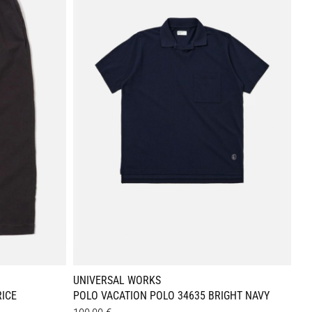
Varianten
auf.
Die
Optionen
können
auf
der
Produktseite
gewählt
werden
UNIVERSAL WORKS
RICE
POLO VACATION POLO 34635 BRIGHT NAVY