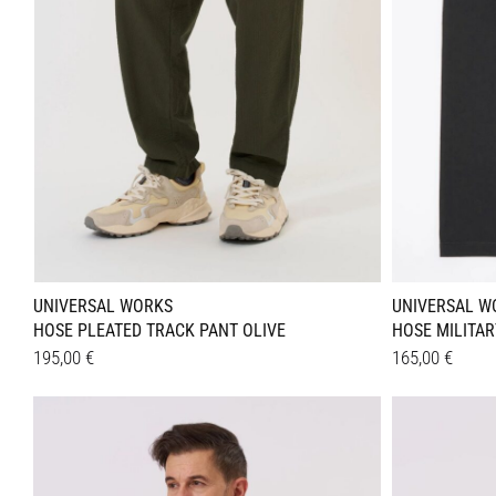
UNIVERSAL WORKS
UNIVERSAL W
HOSE PLEATED TRACK PANT OLIVE
HOSE MILITAR
195,00
€
165,00
€
Dieses
Dieses
Details
Details
Produkt
Produkt
weist
weist
mehrere
mehrer