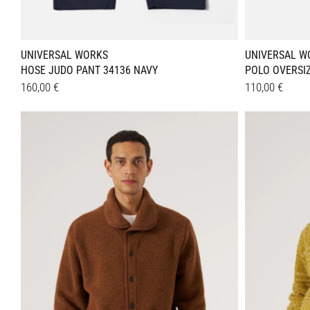
UNIVERSAL WORKS
UNIVERSAL W
HOSE JUDO PANT 34136 NAVY
POLO OVERSIZ
160,00
€
110,00
€
Dieses
Dieses
Details
Details
Produkt
Produkt
weist
weist
mehrere
mehrer
Varianten
Variant
auf.
auf.
Die
Die
Optionen
Optione
können
können
auf
auf
der
der
Produktseite
Produkt
gewählt
gewählt