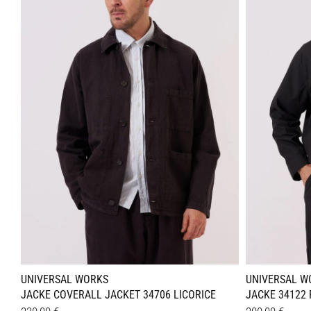
Varianten
Variant
auf.
auf.
Die
Die
Optionen
Optione
können
können
auf
auf
der
der
Produktseite
Produkt
gewählt
gewählt
werden
werden
UNIVERSAL WORKS
UNIVERSAL W
JACKE COVERALL JACKET 34706 LICORICE
JACKE 34122