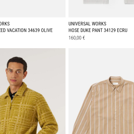
ORKS
UNIVERSAL WORKS
ED VACATION 34639 OLIVE
HOSE DUKE PANT 34129 ECRU
160,00
€
Dieses
Details
Produkt
weist
e
mehrere
en
Varianten
auf.
Die
n
Optionen
können
auf
der
seite
Produktseite
gewählt