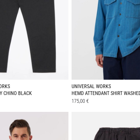
ORKS
UNIVERSAL WORKS
Y CHINO BLACK
HEMD ATTENDANT SHIRT WASHED
175,00
€
Dieses
Details
Produkt
weist
e
mehrere