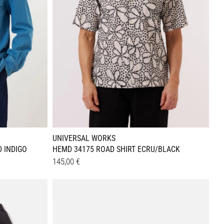
UNIVERSAL WORKS
 INDIGO
HEMD 34175 ROAD SHIRT ECRU/BLACK
145,00
€
Dieses
Details
Produkt
weist
mehrere