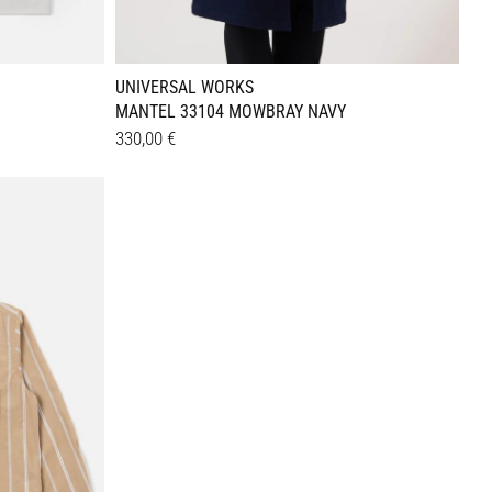
UNIVERSAL WORKS
MANTEL 33104 MOWBRAY NAVY
330,00
€
Dieses
Details
Produkt
weist
mehrere
Varianten
auf.
Die
Optionen
können
auf
der
Produktseite
gewählt