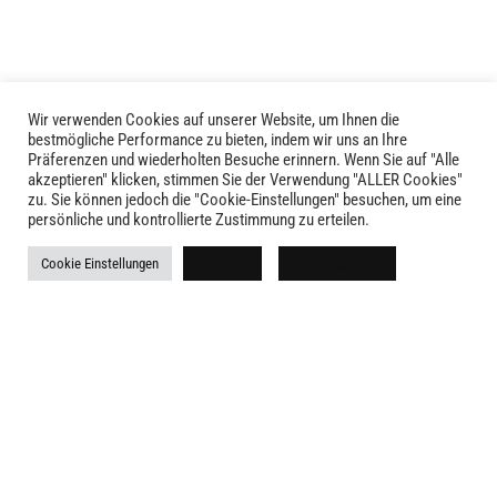
Wir verwenden Cookies auf unserer Website, um Ihnen die
bestmögliche Performance zu bieten, indem wir uns an Ihre
Präferenzen und wiederholten Besuche erinnern. Wenn Sie auf "Alle
akzeptieren" klicken, stimmen Sie der Verwendung "ALLER Cookies"
zu. Sie können jedoch die "Cookie-Einstellungen" besuchen, um eine
persönliche und kontrollierte Zustimmung zu erteilen.
LIVID © 2024
Cookie Einstellungen
Ablehnen
Alle akzeptieren
Kontakt
Versandkosten
Rückgabe
Widerruf
AGB
Impressum