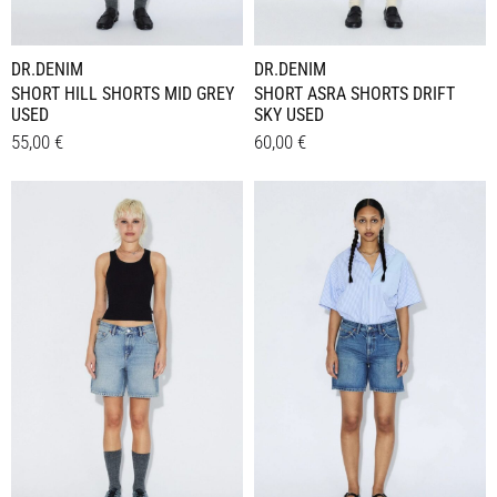
gewählt
gewählt
werden
werden
DR.DENIM
DR.DENIM
SHORT HILL SHORTS MID GREY
SHORT ASRA SHORTS DRIFT
USED
SKY USED
55,00
€
60,00
€
Dieses
Dieses
Details
Details
Produkt
Produkt
weist
weist
mehrere
mehrere
Varianten
Varianten
auf.
auf.
Die
Die
Optionen
Optionen
können
können
auf
auf
der
der
Produktseite
Produktseite
gewählt
gewählt