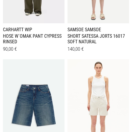
CARHARTT WIP
SAMSOE SAMSOE
HOSE W´OMAK PANT CYPRESS
SHORT SATESSA JORTS 16017
RINSED
SOFT NATURAL
90,00
€
140,00
€
Dieses
Dieses
Details
Details
Produkt
Produkt
weist
weist
mehrere
mehrere
Varianten
Varianten
auf.
auf.
Die
Die
Optionen
Optionen
können
können
auf
auf
der
der