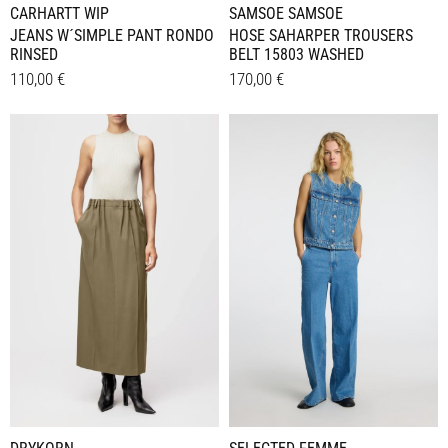
CARHARTT WIP
SAMSOE SAMSOE
JEANS W´SIMPLE PANT RONDO
HOSE SAHARPER TROUSERS
RINSED
BELT 15803 WASHED
110,00
€
170,00
€
Dieses
Dieses
Details
Details
Produkt
Produkt
weist
weist
mehrere
mehrere
Varianten
Varianten
auf.
auf.
Die
Die
Optionen
Optionen
können
können
auf
auf
der
der
Produktseite
Produktseite
gewählt
gewählt
werden
werden