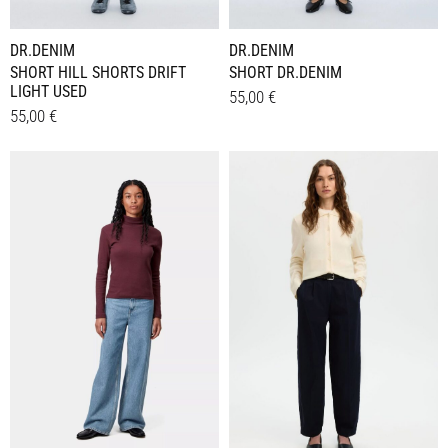
werden
werden
DR.DENIM
DR.DENIM
SHORT HILL SHORTS DRIFT
SHORT DR.DENIM
LIGHT USED
55,00
€
55,00
€
Dieses
Details
Dieses
Details
Produkt
Produkt
weist
weist
mehrere
mehrere
Varianten
Varianten
auf.
auf.
Die
Die
Optionen
Optionen
können
können
auf
auf
der
der
Produktseite
Produktseite
gewählt
gewählt
werden