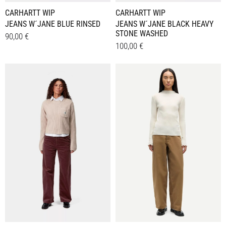
CARHARTT WIP
CARHARTT WIP
JEANS W´JANE BLUE RINSED
JEANS W´JANE BLACK HEAVY
STONE WASHED
90,00
€
100,00
€
Dieses
Details
Dieses
Details
Produkt
Produkt
weist
weist
mehrere
mehrere
Varianten
Varianten
auf.
auf.
Die
Die
Optionen
Optionen
können
können
auf
auf
der
der
Produktseite
Produktseite
gewählt
gewählt
werden
werden