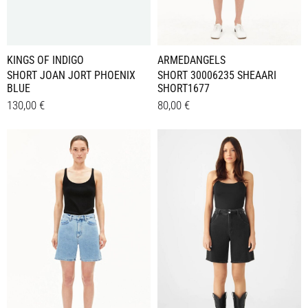
Produktseite
Produktseite
gewählt
gewählt
werden
werden
ARMEDANGELS
KINGS OF INDIGO
SHORT 30006235 SHEAARI
SHORT JOAN JORT PHOENIX
SHORT1677
BLUE
80,00
€
130,00
€
Dieses
Dieses
Details
Details
Produkt
Produkt
weist
weist
mehrere
mehrere
Varianten
Varianten
auf.
auf.
Die
Die
Optionen
Optionen
können
können
auf
auf
der
der
Produktseite
Produktseite