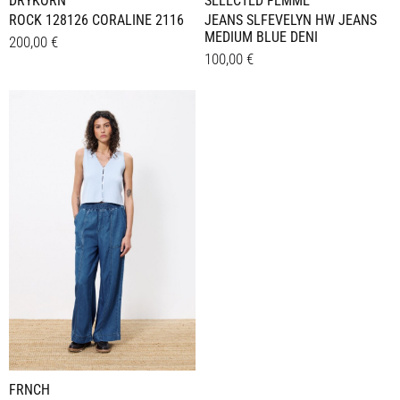
DRYKORN
SELECTED FEMME
ROCK 128126 CORALINE 2116
JEANS SLFEVELYN HW JEANS
MEDIUM BLUE DENI
200,00
€
100,00
€
Dieses
Details
Dieses
Details
Produkt
Produkt
weist
weist
mehrere
mehrere
Varianten
Varianten
auf.
auf.
Die
Die
Optionen
Optionen
können
können
auf
auf
der
der
Produktseite
Produktseite
gewählt
gewählt
werden
werden
FRNCH