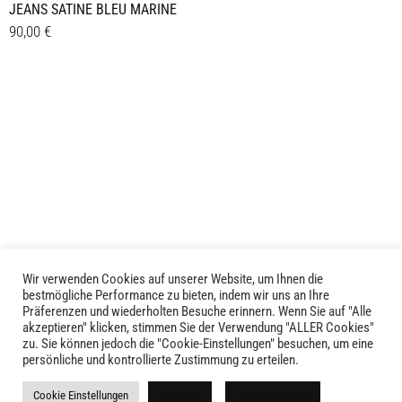
JEANS SATINE BLEU MARINE
90,00
€
Dieses
Details
Produkt
weist
mehrere
Varianten
auf.
Die
Optionen
können
auf
der
Wir verwenden Cookies auf unserer Website, um Ihnen die
Produktseite
bestmögliche Performance zu bieten, indem wir uns an Ihre
Präferenzen und wiederholten Besuche erinnern. Wenn Sie auf "Alle
gewählt
akzeptieren" klicken, stimmen Sie der Verwendung "ALLER Cookies"
werden
zu. Sie können jedoch die "Cookie-Einstellungen" besuchen, um eine
LIVID © 2024
persönliche und kontrollierte Zustimmung zu erteilen.
Kontakt
Cookie Einstellungen
Ablehnen
Alle akzeptieren