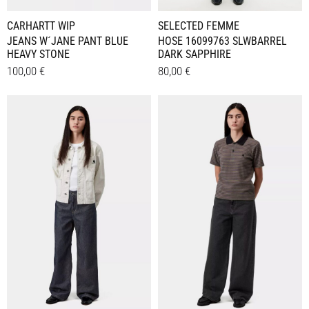
werden
SELECTED FEMME
CARHARTT WIP
HOSE 16099763 SLWBARREL
JEANS W´JANE PANT BLUE
DARK SAPPHIRE
HEAVY STONE
80,00
€
100,00
€
Dieses
Dieses
Details
Details
Produkt
Produkt
weist
weist
mehrere
mehrere
Varianten
Varianten
auf.
auf.
Die
Die
Optionen
Optionen
können
können
auf
auf
der
der
Produktseite
Produktseite
gewählt
gewählt
werden
werden