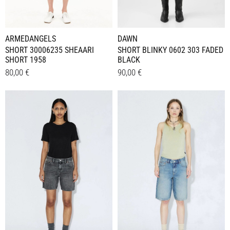
gewählt
gewählt
werden
werden
ARMEDANGELS
DAWN
SHORT 30006235 SHEAARI
SHORT BLINKY 0602 303 FADED
SHORT 1958
BLACK
80,00
€
90,00
€
Dieses
Dieses
Details
Details
Produkt
Produkt
weist
weist
mehrere
mehrere
Varianten
Varianten
auf.
auf.
Die
Die
Optionen
Optionen
können
können
auf
auf
der
der
Produktseite
Produktseite