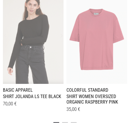
BASIC APPAREL
COLORFUL STANDARD
SHIRT JOLANDA LS TEE BLACK
SHIRT WOMEN OVERSIZED
ORGANIC RASPBERRY PINK
70,00
€
35,00
€
Dieses
Details
Dieses
Details
Produkt
Produkt
weist