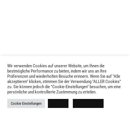
weist
mehrere
mehrere
Varianten
Varianten
auf.
auf.
Die
Die
Optionen
Optionen
können
können
auf
auf
der
der
Produktseite
Produktseite
gewählt
Wir verwenden Cookies auf unserer Website, um Ihnen die
LIVID © 2024
bestmögliche Performance zu bieten, indem wir uns an Ihre
gewählt
werden
Präferenzen und wiederholten Besuche erinnern. Wenn Sie auf "Alle
werden
akzeptieren" klicken, stimmen Sie der Verwendung "ALLER Cookies"
Kontakt
zu. Sie können jedoch die "Cookie-Einstellungen" besuchen, um eine
persönliche und kontrollierte Zustimmung zu erteilen.
Versandkosten
Cookie Einstellungen
Ablehnen
Alle akzeptieren
Rückgabe
Widerruf
AGB