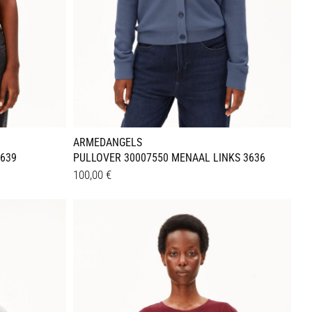
werden
ARMEDANGELS
3639
PULLOVER 30007550 MENAAL LINKS 3636
100,00
€
Dieses
Details
Produkt
weist
mehrere
Varianten
auf.
Die