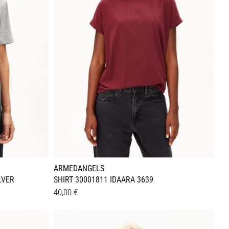
Optionen
können
auf
der
Produktseite
gewählt
werden
ARMEDANGELS
LVER
SHIRT 30001811 IDAARA 3639
40,00
€
Dieses
Details
Produkt