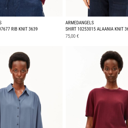
S
ARMEDANGELS
7677 RIB KNIT 3639
SHIRT 10253015 ALAANIA KNIT 
75,00
€
Dieses
Details
Produkt
weist
e
mehrere
en
Varianten
auf.
Die
n
Optionen
können
auf
der
seite
Produktseite
gewählt