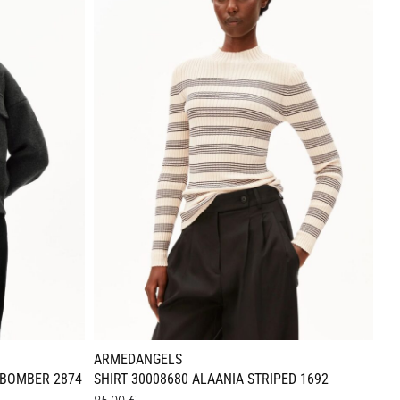
Varianten
auf.
Die
Optionen
können
auf
der
Produktseite
gewählt
werden
ARMEDANGELS
 BOMBER 2874
SHIRT 30008680 ALAANIA STRIPED 1692