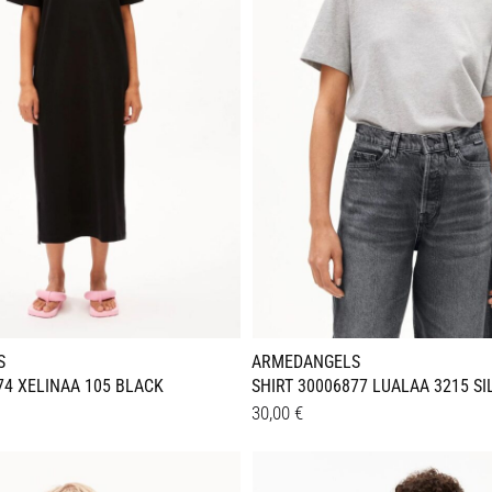
n
Optionen
können
auf
der
seite
Produktseite
gewählt
werden
S
ARMEDANGELS
74 XELINAA 105 BLACK
SHIRT 30006877 LUALAA 3215 SI
30,00
€
Dieses
Details
Produkt