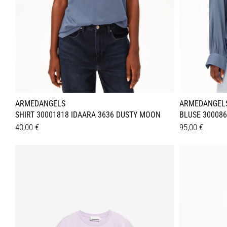
werden
werden
ARMEDANGELS
ARMEDANGEL
SHIRT 30001818 IDAARA 3636 DUSTY MOON
BLUSE 300086
40,00
€
95,00
€
Dieses
Dieses
Details
Details
Produkt
Produkt
weist
weist
mehrere
mehrer
Varianten
Variant
auf.
auf.
Die
Die