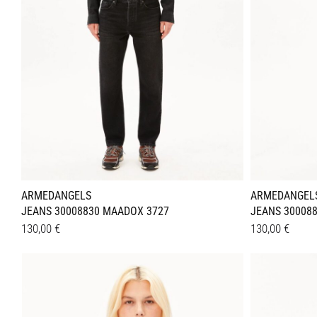
ARMEDANGELS
ARMEDANGEL
JEANS 30008830 MAADOX 3727
JEANS 30008
130,00
€
130,00
€
Dieses
Dieses
Details
Details
Produkt
Produkt
weist
weist
mehrere
mehrer