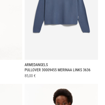
ARMEDANGELS
PULLOVER 30009455 MERINAA LINKS 3636
85,00
€
Dieses
Details
Produkt
weist
mehrere