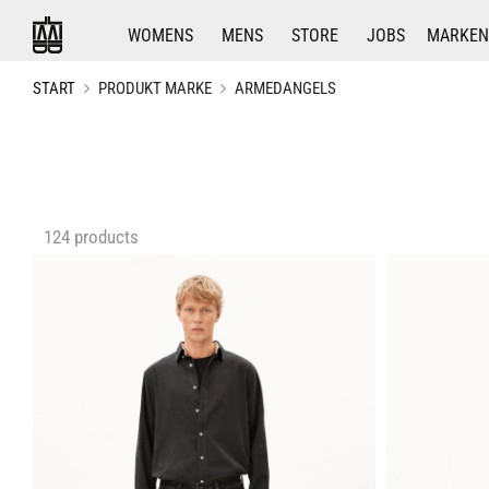
WOMENS
MENS
STORE
JOBS
MARKEN
START
PRODUKT MARKE
ARMEDANGELS
Ergebnisse
124 products
1
–
24
von
124
werden
angezeigt
Nach
Aktualität
sortiert