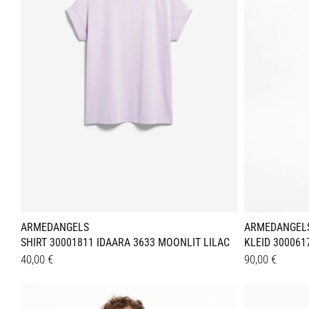
Optionen
Optione
können
können
auf
auf
der
der
Produktseite
Produkt
gewählt
gewählt
werden
werden
ARMEDANGELS
ARMEDANGEL
SHIRT 30001811 IDAARA 3633 MOONLIT LILAC
KLEID 300061
40,00
€
90,00
€
Dieses
Dieses
Details
Details
Produkt
Produkt