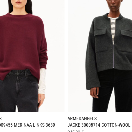
en
Varianten
auf.
Die
n
Optionen
können
auf
der
seite
Produktseite
gewählt
werden
S
ARMEDANGELS
09455 MERINAA LINKS 3639
JACKE 30008714 COTTON-WOOL