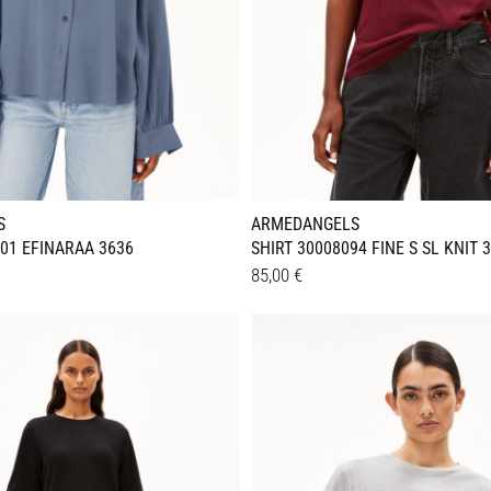
werden
S
ARMEDANGELS
01 EFINARAA 3636
SHIRT 30008094 FINE S SL KNIT 
85,00
€
Dieses
Details
Produkt
weist
e
mehrere
en
Varianten
auf.
Die