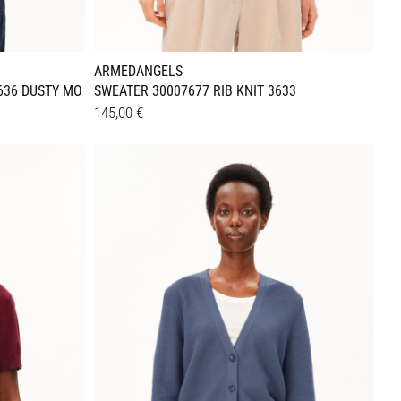
ARMEDANGELS
3636 DUSTY MO
SWEATER 30007677 RIB KNIT 3633
145,00
€
Dieses
Details
Produkt
weist
mehrere
Varianten
auf.
Die
Optionen
können
auf
der
Produktseite
gewählt