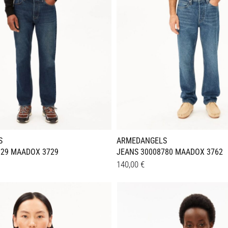
S
ARMEDANGELS
829 MAADOX 3729
JEANS 30008780 MAADOX 3762
140,00
€
Dieses
Details
Produkt
weist
e
mehrere