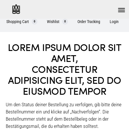
Shopping Cart
Wishlist
Order Tracking
Login
0
0
O
LOREM IPSUM DOLOR SIT
AMET,
r
CONSECTETUR
d
ADIPISICING ELIT, SED DO
e
EIUSMOD TEMPOR
r
T
Um den Status deiner Bestellung zu verfolgen, gib bitte deine
Bestellnummer ein und klicke auf „Nachverfolgen“. Die
r
Bestellnummer steht auf dem Bestellbeleg oder in der
a
Bestätigungsmail, die du erhalten haben solltest.