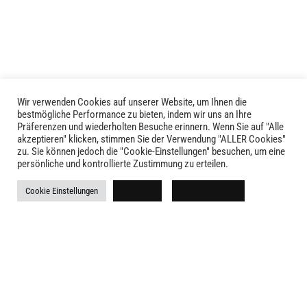
Wir verwenden Cookies auf unserer Website, um Ihnen die
bestmögliche Performance zu bieten, indem wir uns an Ihre
Präferenzen und wiederholten Besuche erinnern. Wenn Sie auf "Alle
akzeptieren" klicken, stimmen Sie der Verwendung "ALLER Cookies"
zu. Sie können jedoch die "Cookie-Einstellungen" besuchen, um eine
LIVID © 2024
persönliche und kontrollierte Zustimmung zu erteilen.
Cookie Einstellungen
Ablehnen
Kontakt
Alle akzeptieren
Versandkosten
Rückgabe
Widerruf
AGB