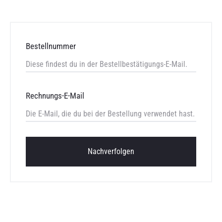
c
k
Bestellnummer
i
n
g
Rechnungs-E-Mail
Nachverfolgen