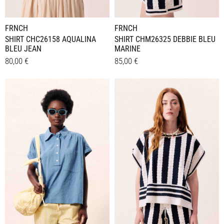
gewählt
gewählt
werden
werden
FRNCH
FRNCH
SHIRT CHC26158 AQUALINA
SHIRT CHM26325 DEBBIE BLEU
BLEU JEAN
MARINE
80,00
€
85,00
€
Dieses
Dieses
Details
Details
Produkt
Produkt
weist
weist
mehrere
mehrere
Varianten
Varianten
auf.
auf.
Die
Die
Optionen
Optionen
können
können
auf
auf
der
der
Produktseite
Produktseite
gewählt
gewählt