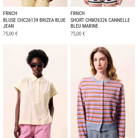
werden
werden
FRNCH
FRNCH
BLUSE CHC26139 BRIZEA BLUE
SHORT CHM26326 CANNELLE
JEAN
BLEU MARINE
75,00
€
75,00
€
Dieses
Dieses
Details
Details
Produkt
Produkt
weist
weist
mehrere
mehrere
Varianten
Varianten
auf.
auf.
Die
Die
Optionen
Optionen
können
können
auf
auf
der
der
Produktseite
Produktseite
gewählt
gewählt