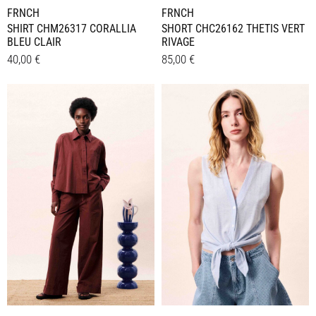
FRNCH
FRNCH
SHIRT CHM26317 CORALLIA
SHORT CHC26162 THETIS VERT
BLEU CLAIR
RIVAGE
40,00
€
85,00
€
Dieses
Dieses
Details
Details
Produkt
Produkt
weist
weist
mehrere
mehrere
Varianten
Varianten
auf.
auf.
Die
Die
Optionen
Optionen
können
können
auf
auf
der
der
Produktseite
Produktseite
gewählt
gewählt
werden
werden