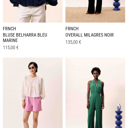
FRNCH
FRNCH
BLUSE BELHARRA BLEU
OVERALL MILAGRES NOIR
MARINE
135,00
€
115,00
€
Dieses
Details
Dieses
Details
Produkt
Produkt
weist
weist
mehrere
mehrere
Varianten
Varianten
auf.
auf.
Die
Die
Optionen
Optionen
können
können
auf
auf
der
der
Produktseite