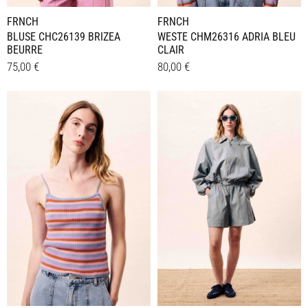
werden
werden
FRNCH
FRNCH
BLUSE CHC26139 BRIZEA
WESTE CHM26316 ADRIA BLEU
BEURRE
CLAIR
75,00
€
80,00
€
Dieses
Dieses
Details
Details
Produkt
Produkt
weist
weist
mehrere
mehrere
Varianten
Varianten
auf.
auf.
Die
Die
Optionen
Optionen
können
können
auf
auf
der
der
Produktseite
Produktseite
gewählt
gewählt
werden
werden