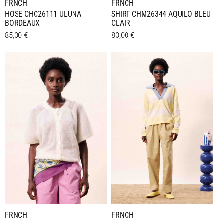
FRNCH
FRNCH
HOSE CHC26111 ULUNA
SHIRT CHM26344 AQUILO BLEU
BORDEAUX
CLAIR
85,00
€
80,00
€
Dieses
Dieses
Details
Details
Produkt
Produkt
weist
weist
mehrere
mehrere
Varianten
Varianten
auf.
auf.
Die
Die
Optionen
Optionen
können
können
auf
auf
der
der
Produktseite
Produktseite
gewählt
gewählt
werden
werden
FRNCH
FRNCH