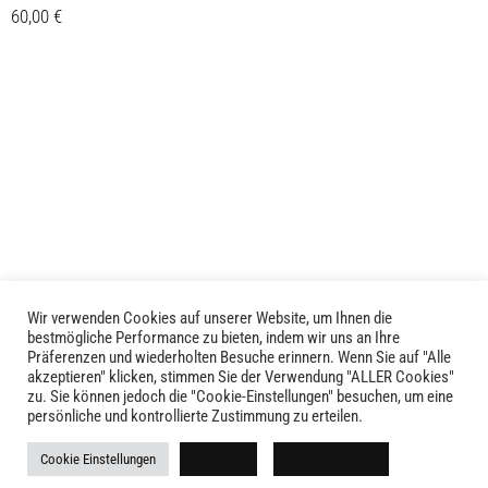
60,00
€
Dieses
Details
Produkt
weist
mehrere
Varianten
auf.
Die
Optionen
können
auf
der
Wir verwenden Cookies auf unserer Website, um Ihnen die
Produktseite
bestmögliche Performance zu bieten, indem wir uns an Ihre
Präferenzen und wiederholten Besuche erinnern. Wenn Sie auf "Alle
gewählt
akzeptieren" klicken, stimmen Sie der Verwendung "ALLER Cookies"
werden
zu. Sie können jedoch die "Cookie-Einstellungen" besuchen, um eine
LIVID © 2024
persönliche und kontrollierte Zustimmung zu erteilen.
Kontakt
Cookie Einstellungen
Ablehnen
Alle akzeptieren