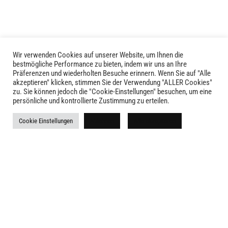
Wir verwenden Cookies auf unserer Website, um Ihnen die
bestmögliche Performance zu bieten, indem wir uns an Ihre
Präferenzen und wiederholten Besuche erinnern. Wenn Sie auf "Alle
akzeptieren" klicken, stimmen Sie der Verwendung "ALLER Cookies"
zu. Sie können jedoch die "Cookie-Einstellungen" besuchen, um eine
persönliche und kontrollierte Zustimmung zu erteilen.
LIVID © 2024
Cookie Einstellungen
Ablehnen
Alle akzeptieren
Kontakt
Versandkosten
Rückgabe
Widerruf
AGB
Impressum