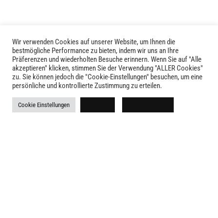
Wir verwenden Cookies auf unserer Website, um Ihnen die
bestmögliche Performance zu bieten, indem wir uns an Ihre
Präferenzen und wiederholten Besuche erinnern. Wenn Sie auf "Alle
akzeptieren" klicken, stimmen Sie der Verwendung "ALLER Cookies"
zu. Sie können jedoch die "Cookie-Einstellungen" besuchen, um eine
LIVID © 2024
persönliche und kontrollierte Zustimmung zu erteilen.
Kontakt
Cookie Einstellungen
Ablehnen
Alle akzeptieren
Versandkosten
Rückgabe
Widerruf
AGB
Impressum
Datenschutz