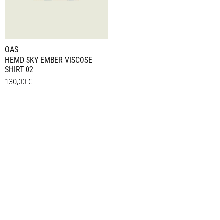
OAS
HEMD SKY EMBER VISCOSE
SHIRT 02
130,00
€
Dieses
Details
Produkt
weist
mehrere
Varianten
auf.
Die
Optionen
können
auf
der