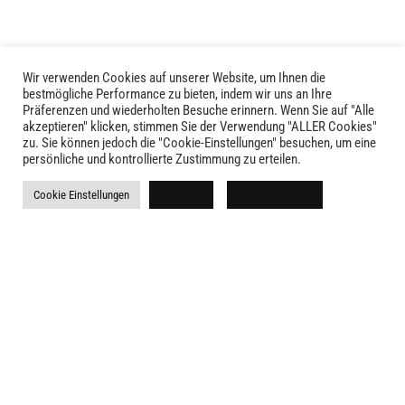
Produktseite
gewählt
werden
Wir verwenden Cookies auf unserer Website, um Ihnen die
bestmögliche Performance zu bieten, indem wir uns an Ihre
Präferenzen und wiederholten Besuche erinnern. Wenn Sie auf "Alle
akzeptieren" klicken, stimmen Sie der Verwendung "ALLER Cookies"
zu. Sie können jedoch die "Cookie-Einstellungen" besuchen, um eine
LIVID © 2024
persönliche und kontrollierte Zustimmung zu erteilen.
Kontakt
Cookie Einstellungen
Ablehnen
Alle akzeptieren
Versandkosten
Rückgabe
Widerruf
AGB
Impressum
Datenschutz