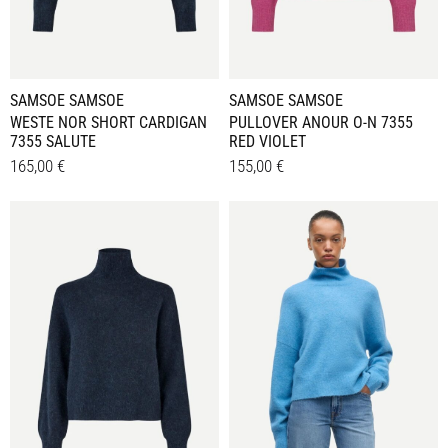
SAMSOE SAMSOE
SAMSOE SAMSOE
WESTE NOR SHORT CARDIGAN
PULLOVER ANOUR O-N 7355
7355 SALUTE
RED VIOLET
165,00
€
155,00
€
Dieses
Dieses
Details
Details
Produkt
Produkt
weist
weist
mehrere
mehrere
Varianten
Varianten
auf.
auf.
Die
Die
Optionen
Optionen
können
können
auf
auf
der
der