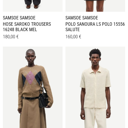
gewählt
gewählt
werden
werden
SAMSOE SAMSOE
SAMSOE SAMSOE
HOSE SAROKO TROUSERS
POLO SANOURA LS POLO 15556
16248 BLACK MEL
SALUTE
180,00
€
160,00
€
Dieses
Dieses
Details
Details
Produkt
Produkt
weist
weist
mehrere
mehrere
Varianten
Varianten
auf.
auf.
Die
Die
Optionen
Optionen
können
können
auf
auf
der
der
Produktseite
Produktseite
gewählt
gewählt