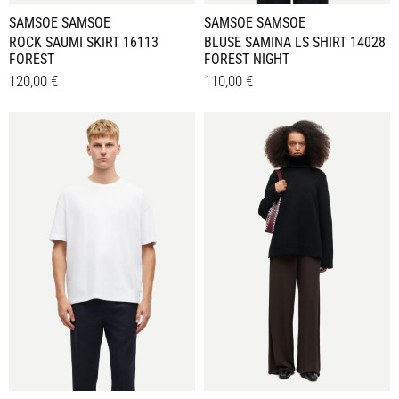
SAMSOE SAMSOE
SAMSOE SAMSOE
ROCK SAUMI SKIRT 16113
BLUSE SAMINA LS SHIRT 14028
FOREST
FOREST NIGHT
120,00
€
110,00
€
Dieses
Dieses
Details
Details
Produkt
Produkt
weist
weist
mehrere
mehrere
Varianten
Varianten
auf.
auf.
Die
Die
Optionen
Optionen
können
können
auf
auf
der
der
Produktseite
Produktseite
gewählt
gewählt
werden
werden