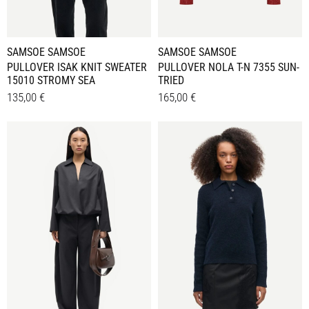
gewählt
gewählt
werden
werden
SAMSOE SAMSOE
SAMSOE SAMSOE
PULLOVER ISAK KNIT SWEATER
PULLOVER NOLA T-N 7355 SUN-
15010 STROMY SEA
TRIED
135,00
€
165,00
€
Dieses
Dieses
Details
Details
Produkt
Produkt
weist
weist
mehrere
mehrere
Varianten
Varianten
auf.
auf.
Die
Die
Optionen
Optionen
können
können
auf
auf
der
der
Produktseite
Produktseite