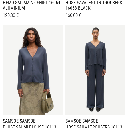
HEMD SALIAM NF SHIRT 16064
HOSE SAVALENITIN TROUSERS
ALUMINIUM
16068 BLACK
120,00
€
160,00
€
Dieses
Dieses
Details
Details
Produkt
Produkt
weist
weist
mehrere
mehrere
Varianten
Varianten
auf.
auf.
Die
Die
Optionen
Optionen
können
können
auf
auf
der
der
Produktseite
Produktseite
gewählt
gewählt
werden
werden
SAMSOE SAMSOE
SAMSOE SAMSOE
BLUSE SAUMI BLOUSE 16113
HOSE SAUMI TROUSERS 16113