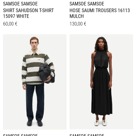
SAMSOE SAMSOE
SAMSOE SAMSOE
SHIRT SAHUDSON T-SHIRT
HOSE SAUMI TROUSERS 16113
15097 WHITE
MULCH
60,00
€
130,00
€
Dieses
Dieses
Details
Details
Produkt
Produkt
weist
weist
mehrere
mehrere
Varianten
Varianten
auf.
auf.
Die
Die
Optionen
Optionen
können
können
auf
auf
der
der
Produktseite
Produktseite
gewählt
gewählt
werden
werden