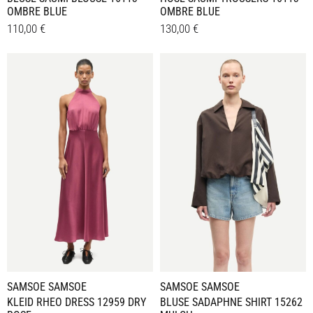
OMBRE BLUE
OMBRE BLUE
110,00
€
130,00
€
Dieses
Dieses
Details
Details
Produkt
Produkt
weist
weist
mehrere
mehrere
Varianten
Varianten
auf.
auf.
Die
Die
Optionen
Optionen
können
können
auf
auf
der
der
Produktseite
Produktseite
gewählt
gewählt
werden
werden
SAMSOE SAMSOE
SAMSOE SAMSOE
KLEID RHEO DRESS 12959 DRY
BLUSE SADAPHNE SHIRT 15262