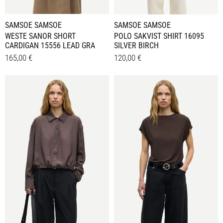
werden
werden
SAMSOE SAMSOE
SAMSOE SAMSOE
WESTE SANOR SHORT
POLO SAKVIST SHIRT 16095
CARDIGAN 15556 LEAD GRA
SILVER BIRCH
165,00
€
120,00
€
Dieses
Dieses
Details
Details
Produkt
Produkt
weist
weist
mehrere
mehrere
Varianten
Varianten
auf.
auf.
Die
Die
Optionen
Optionen
können
können
auf
auf
der
der
Produktseite
Produktseite
gewählt
gewählt