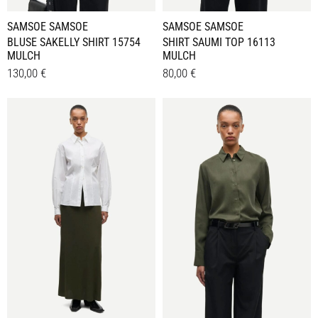
werden
werden
SAMSOE SAMSOE
SAMSOE SAMSOE
BLUSE SAKELLY SHIRT 15754
SHIRT SAUMI TOP 16113
MULCH
MULCH
130,00
€
80,00
€
Dieses
Dieses
Details
Details
Produkt
Produkt
weist
weist
mehrere
mehrere
Varianten
Varianten
auf.
auf.
Die
Die
Optionen
Optionen
können
können
auf
auf
der
der
Produktseite
Produktseite
gewählt
gewählt
werden
werden