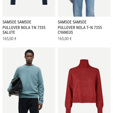
Produktseite
Produktseite
gewählt
gewählt
werden
werden
SAMSOE SAMSOE
SAMSOE SAMSOE
PULLOVER NOLA T–N 7355
PULLOVER NOLA T-N 7355
CYANEUS
SALUTE
165,00
€
165,00
€
Dieses
Dieses
Details
Details
Produkt
Produkt
weist
weist
mehrere
mehrere
Varianten
Varianten
auf.
auf.
Die
Die
Optionen
Optionen
können
können
auf
auf
der
der
Produktseite
Produktseite