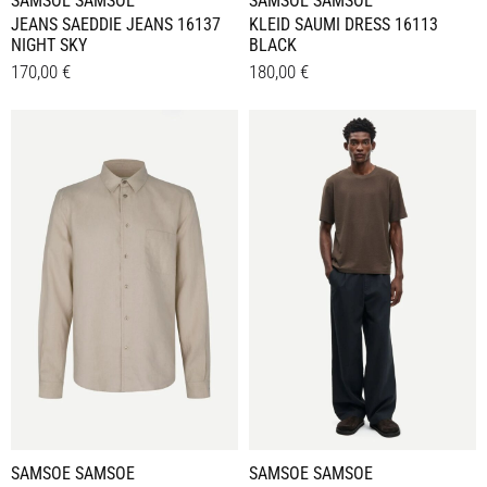
SAMSOE SAMSOE
SAMSOE SAMSOE
JEANS SAEDDIE JEANS 16137
KLEID SAUMI DRESS 16113
NIGHT SKY
BLACK
170,00
€
180,00
€
Dieses
Dieses
Details
Details
Produkt
Produkt
weist
weist
mehrere
mehrere
Varianten
Varianten
auf.
auf.
Die
Die
Optionen
Optionen
können
können
auf
auf
der
der
Produktseite
Produktseite
gewählt
gewählt
werden
werden
SAMSOE SAMSOE
SAMSOE SAMSOE