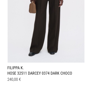
FILIPPA K.
HOSE 32511 DARCEY 0374 DARK CHOCO
240,00
€
Dieses
Details
Produkt
weist
mehrere