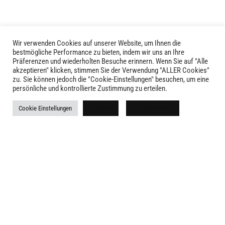
Produktseite
Produktseite
gewählt
gewählt
werden
werden
Wir verwenden Cookies auf unserer Website, um Ihnen die
bestmögliche Performance zu bieten, indem wir uns an Ihre
Präferenzen und wiederholten Besuche erinnern. Wenn Sie auf "Alle
akzeptieren" klicken, stimmen Sie der Verwendung "ALLER Cookies"
zu. Sie können jedoch die "Cookie-Einstellungen" besuchen, um eine
LIVID © 2024
persönliche und kontrollierte Zustimmung zu erteilen.
Kontakt
Cookie Einstellungen
Ablehnen
Alle akzeptieren
Versandkosten
Rückgabe
Widerruf
AGB
Impressum
Datenschutz