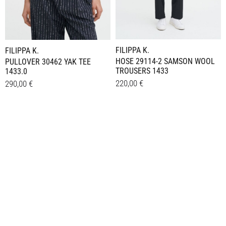
FILIPPA K.
FILIPPA K.
HOSE 29114-2 SAMSON WOOL
PULLOVER 30462 YAK TEE
TROUSERS 1433
1433.0
220,00
€
290,00
€
Dieses
Dieses
Details
Details
Produkt
Produkt
weist
weist
mehrere
mehrere
Varianten
Varianten
auf.
auf.
Die
Die
Optionen
Optionen
können
können
auf
auf
der
der