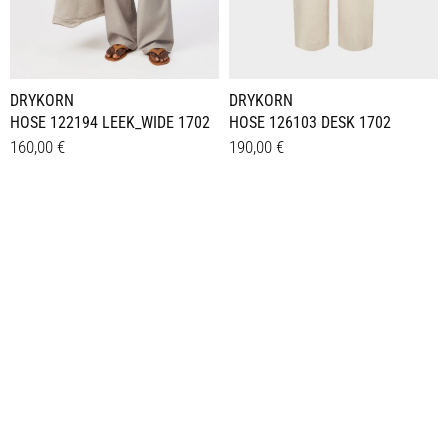
DRYKORN
DRYKORN
HOSE 122194 LEEK_WIDE 1702
HOSE 126103 DESK 1702
160,00
€
190,00
€
Dieses
Dieses
Details
Details
Produkt
Produkt
weist
weist
mehrere
mehrere
Varianten
Varianten
auf.
auf.
Die
Die
Optionen
Optionen
können
können
auf
auf
der
der
Produktseite
Produktseite