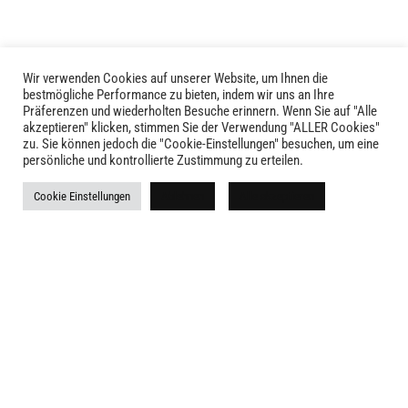
gewählt
gewählt
werden
werden
Wir verwenden Cookies auf unserer Website, um Ihnen die
bestmögliche Performance zu bieten, indem wir uns an Ihre
Präferenzen und wiederholten Besuche erinnern. Wenn Sie auf "Alle
akzeptieren" klicken, stimmen Sie der Verwendung "ALLER Cookies"
zu. Sie können jedoch die "Cookie-Einstellungen" besuchen, um eine
LIVID © 2024
persönliche und kontrollierte Zustimmung zu erteilen.
Kontakt
Cookie Einstellungen
Ablehnen
Alle akzeptieren
Versandkosten
Rückgabe
Widerruf
AGB
Impressum
Datenschutz