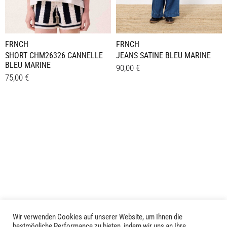
Produktseite
Produktseite
gewählt
gewählt
werden
werden
FRNCH
FRNCH
JEANS SATINE BLEU MARINE
SHORT CHM26326 CANNELLE
BLEU MARINE
90,00
€
75,00
€
Dieses
Details
Dieses
Details
Produkt
Produkt
weist
weist
mehrere
mehrere
Varianten
Varianten
auf.
auf.
Die
Die
Optionen
Optionen
können
können
auf
auf
der
der
Wir verwenden Cookies auf unserer Website, um Ihnen die
Produktseite
bestmögliche Performance zu bieten, indem wir uns an Ihre
Produktseite