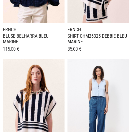
FRNCH
FRNCH
BLUSE BELHARRA BLEU
SHIRT CHM26325 DEBBIE BLEU
MARINE
MARINE
115,00
€
85,00
€
Dieses
Dieses
Details
Details
Produkt
Produkt
weist
weist
mehrere
mehrere
Varianten
Varianten
auf.
auf.
Die
Die
Optionen
Optionen
können
können
auf
auf
der
der