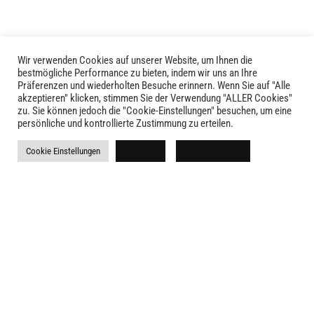
Wir verwenden Cookies auf unserer Website, um Ihnen die
bestmögliche Performance zu bieten, indem wir uns an Ihre
Präferenzen und wiederholten Besuche erinnern. Wenn Sie auf "Alle
akzeptieren" klicken, stimmen Sie der Verwendung "ALLER Cookies"
zu. Sie können jedoch die "Cookie-Einstellungen" besuchen, um eine
LIVID © 2024
persönliche und kontrollierte Zustimmung zu erteilen.
Kontakt
Cookie Einstellungen
Ablehnen
Alle akzeptieren
Versandkosten
Rückgabe
Widerruf
AGB
Impressum
Datenschutz