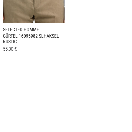
SELECTED HOMME
GÜRTEL 16095982 SLHAKSEL
RUSTIC
55,00
€
Dieses
Details
Produkt
weist
mehrere
Varianten
auf.
Die
Optionen
können
auf
der