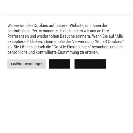
Produktseite
gewählt
werden
Wir verwenden Cookies auf unserer Website, um Ihnen die
bestmögliche Performance zu bieten, indem wir uns an Ihre
Präferenzen und wiederholten Besuche erinnern. Wenn Sie auf "Alle
akzeptieren" klicken, stimmen Sie der Verwendung "ALLER Cookies"
zu. Sie können jedoch die "Cookie-Einstellungen" besuchen, um eine
LIVID © 2024
persönliche und kontrollierte Zustimmung zu erteilen.
Kontakt
Cookie Einstellungen
Ablehnen
Alle akzeptieren
Versandkosten
Rückgabe
Widerruf
AGB
Impressum
Datenschutz