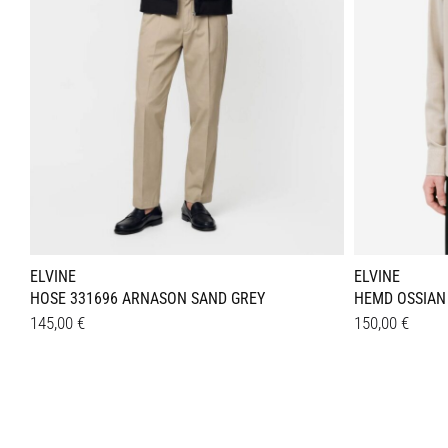
ELVINE
ELVINE
HOSE 331696 ARNASON SAND GREY
HEMD OSSIAN
145,00
€
150,00
€
Dieses
Dieses
Details
Details
Produkt
Produkt
weist
weist
mehrere
mehrer