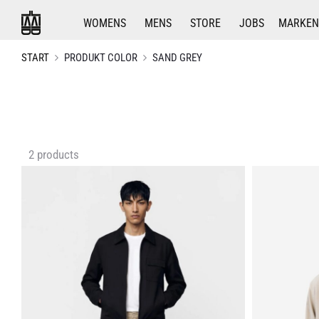
WOMENS
MENS
STORE
JOBS
MARKEN
START
PRODUKT COLOR
SAND GREY
Alle
2 products
2 Ergebnisse
werden
angezeigt
Nach
Aktualität
sortiert