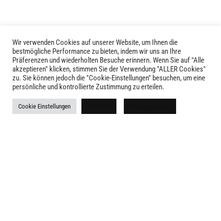
Produktseite
gewählt
werden
Wir verwenden Cookies auf unserer Website, um Ihnen die
bestmögliche Performance zu bieten, indem wir uns an Ihre
Präferenzen und wiederholten Besuche erinnern. Wenn Sie auf "Alle
akzeptieren" klicken, stimmen Sie der Verwendung "ALLER Cookies"
zu. Sie können jedoch die "Cookie-Einstellungen" besuchen, um eine
LIVID © 2024
persönliche und kontrollierte Zustimmung zu erteilen.
Kontakt
Cookie Einstellungen
Ablehnen
Alle akzeptieren
Versandkosten
Rückgabe
Widerruf
AGB
Impressum
Datenschutz