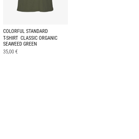
COLORFUL STANDARD
T-SHIRT CLASSIC ORGANIC
SEAWEED GREEN
35,00
€
Dieses
Details
Produkt
weist
mehrere
Varianten
auf.
Die
Optionen
können
auf
der