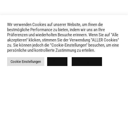
Wir verwenden Cookies auf unserer Website, um Ihnen die
bestmögliche Performance zu bieten, indem wir uns an Ihre
Präferenzen und wiederholten Besuche erinnern. Wenn Sie auf "Alle
akzeptieren" klicken, stimmen Sie der Verwendung "ALLER Cookies"
zu. Sie können jedoch die "Cookie-Einstellungen" besuchen, um eine
LIVID © 2024
persönliche und kontrollierte Zustimmung zu erteilen.
Kontakt
Cookie Einstellungen
Ablehnen
Alle akzeptieren
Versandkosten
Rückgabe
Widerruf
AGB
Impressum
Datenschutz