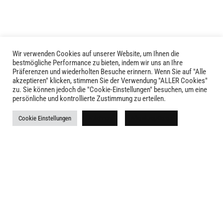
Produktseite
gewählt
werden
Wir verwenden Cookies auf unserer Website, um Ihnen die
bestmögliche Performance zu bieten, indem wir uns an Ihre
Präferenzen und wiederholten Besuche erinnern. Wenn Sie auf "Alle
akzeptieren" klicken, stimmen Sie der Verwendung "ALLER Cookies"
zu. Sie können jedoch die "Cookie-Einstellungen" besuchen, um eine
persönliche und kontrollierte Zustimmung zu erteilen.
LIVID © 2024
Cookie Einstellungen
Ablehnen
Alle akzeptieren
Kontakt
Versandkosten
Rückgabe
Widerruf
AGB
Impressum