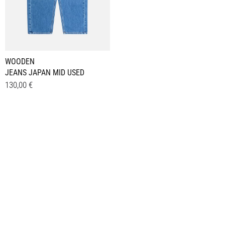
WOODEN
JEANS JAPAN MID USED
130,00
€
Dieses
Details
Produkt
weist
mehrere
Varianten
auf.
Die
Optionen
können
auf
der