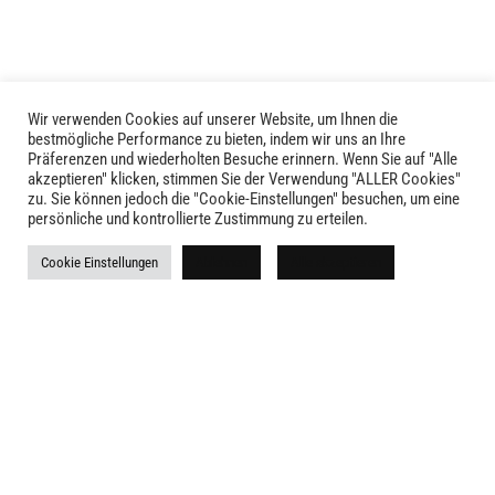
der
der
Produktseite
Produktseite
gewählt
gewählt
werden
werden
Wir verwenden Cookies auf unserer Website, um Ihnen die
bestmögliche Performance zu bieten, indem wir uns an Ihre
Präferenzen und wiederholten Besuche erinnern. Wenn Sie auf "Alle
akzeptieren" klicken, stimmen Sie der Verwendung "ALLER Cookies"
zu. Sie können jedoch die "Cookie-Einstellungen" besuchen, um eine
persönliche und kontrollierte Zustimmung zu erteilen.
LIVID © 2024
Cookie Einstellungen
Ablehnen
Alle akzeptieren
Kontakt
Versandkosten
Rückgabe
Widerruf
AGB
Impressum