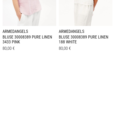
ARMEDANGELS
ARMEDANGELS
BLUSE 30008389 PURE LINEN
BLUSE 30008389 PURE LINEN
3433 PINK
188 WHITE
80,00
€
80,00
€
Dieses
Dieses
Details
Details
Produkt
Produkt
weist
weist
mehrere
mehrere
Varianten
Varianten
auf.
auf.
Die
Die
Optionen
Optionen
können
können
auf
auf