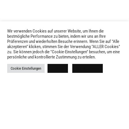
der
der
Produktseite
Produktseite
gewählt
gewählt
werden
werden
Wir verwenden Cookies auf unserer Website, um Ihnen die
bestmögliche Performance zu bieten, indem wir uns an Ihre
Präferenzen und wiederholten Besuche erinnern. Wenn Sie auf "Alle
akzeptieren" klicken, stimmen Sie der Verwendung "ALLER Cookies"
zu. Sie können jedoch die "Cookie-Einstellungen" besuchen, um eine
persönliche und kontrollierte Zustimmung zu erteilen.
LIVID © 2024
Cookie Einstellungen
Ablehnen
Alle akzeptieren
Kontakt
Versandkosten
Rückgabe
Widerruf
AGB
Impressum