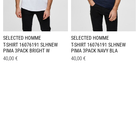
SELECTED HOMME
SELECTED HOMME
T-SHIRT 16076191 SLHNEW
T-SHIRT 16076191 SLHNEW
PIMA 3PACK BRIGHT W
PIMA 3PACK NAVY BLA
40,00
€
40,00
€
Dieses
Dieses
Details
Details
Produkt
Produkt
weist
weist
mehrere
mehrere
Varianten
Varianten
auf.
auf.
Die
Die
Optionen
Optionen
können
können
auf
auf