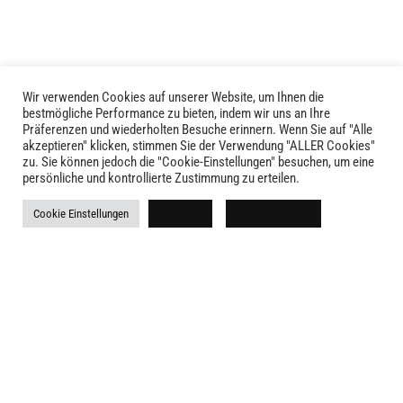
Wir verwenden Cookies auf unserer Website, um Ihnen die
bestmögliche Performance zu bieten, indem wir uns an Ihre
Präferenzen und wiederholten Besuche erinnern. Wenn Sie auf "Alle
akzeptieren" klicken, stimmen Sie der Verwendung "ALLER Cookies"
zu. Sie können jedoch die "Cookie-Einstellungen" besuchen, um eine
persönliche und kontrollierte Zustimmung zu erteilen.
LIVID © 2024
Cookie Einstellungen
Ablehnen
Alle akzeptieren
Kontakt
Versandkosten
Rückgabe
Widerruf
AGB
Impressum