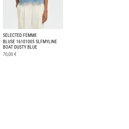
SELECTED FEMME
BLUSE 16101005 SLFMYLINE
BOAT DUSTY BLUE
70,00
€
Dieses
Details
Produkt
weist
mehrere
Varianten
auf.
Die
Optionen
können
auf