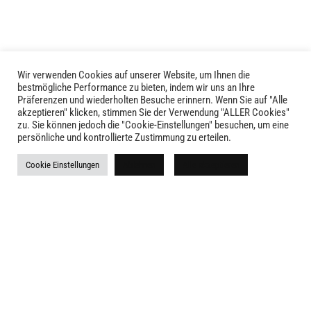
der
Produktseite
gewählt
werden
Wir verwenden Cookies auf unserer Website, um Ihnen die
bestmögliche Performance zu bieten, indem wir uns an Ihre
Präferenzen und wiederholten Besuche erinnern. Wenn Sie auf "Alle
akzeptieren" klicken, stimmen Sie der Verwendung "ALLER Cookies"
zu. Sie können jedoch die "Cookie-Einstellungen" besuchen, um eine
persönliche und kontrollierte Zustimmung zu erteilen.
LIVID © 2024
Cookie Einstellungen
Ablehnen
Alle akzeptieren
Kontakt
Versandkosten
Rückgabe
Widerruf
AGB
Impressum