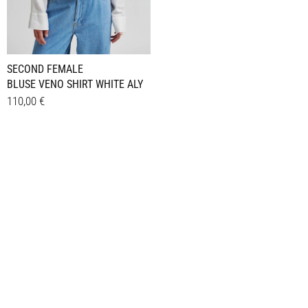
SECOND FEMALE
BLUSE VENO SHIRT WHITE ALY
110,00
€
Dieses
Details
Produkt
weist
mehrere
Varianten
auf.
Die
Optionen
können
auf
der
Produktseite