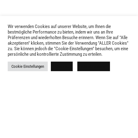
gewählt
werden
Wir verwenden Cookies auf unserer Website, um Ihnen die
bestmögliche Performance zu bieten, indem wir uns an Ihre
Präferenzen und wiederholten Besuche erinnern. Wenn Sie auf "Alle
akzeptieren" klicken, stimmen Sie der Verwendung "ALLER Cookies"
zu. Sie können jedoch die "Cookie-Einstellungen" besuchen, um eine
LIVID © 2024
persönliche und kontrollierte Zustimmung zu erteilen.
Kontakt
Cookie Einstellungen
Ablehnen
Alle akzeptieren
Versandkosten
Rückgabe
Widerruf
AGB
Impressum
Datenschutz