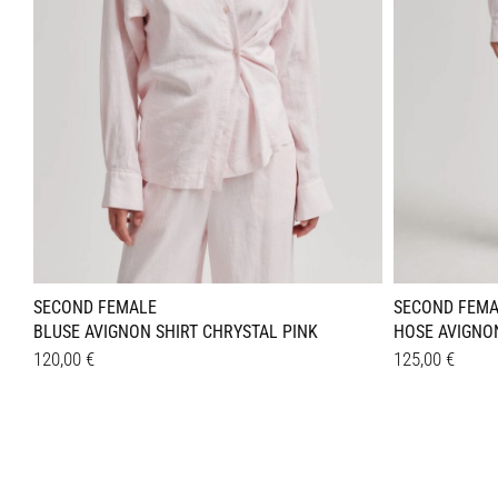
SECOND FEMALE
SECOND FEMA
BLUSE AVIGNON SHIRT CHRYSTAL PINK
HOSE AVIGNO
120,00
€
125,00
€
Dieses
Dieses
Details
Details
Produkt
Produkt
weist
weist
mehrere
mehrer