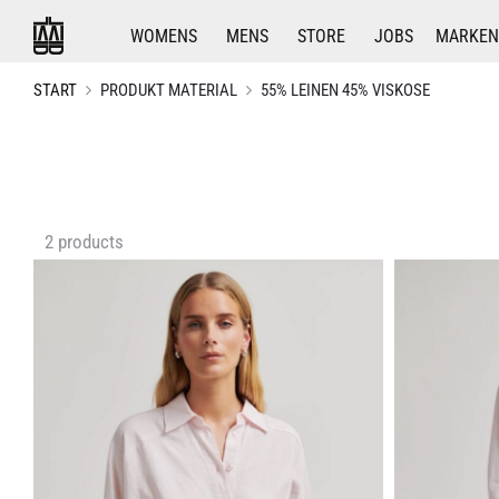
WOMENS
MENS
STORE
JOBS
MARKEN
START
PRODUKT MATERIAL
55% LEINEN 45% VISKOSE
Alle
2 products
2 Ergebnisse
werden
angezeigt
Nach
Aktualität
sortiert