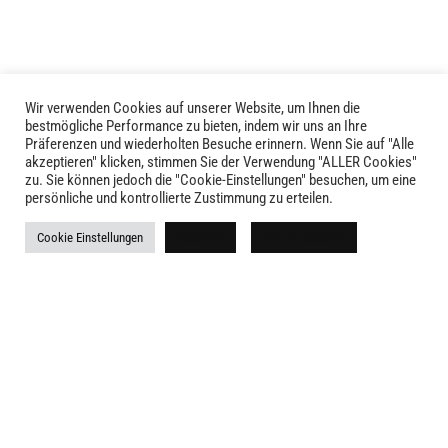
Wir verwenden Cookies auf unserer Website, um Ihnen die
bestmögliche Performance zu bieten, indem wir uns an Ihre
Präferenzen und wiederholten Besuche erinnern. Wenn Sie auf "Alle
akzeptieren" klicken, stimmen Sie der Verwendung "ALLER Cookies"
zu. Sie können jedoch die "Cookie-Einstellungen" besuchen, um eine
persönliche und kontrollierte Zustimmung zu erteilen.
LIVID © 2024
Cookie Einstellungen
Ablehnen
Alle akzeptieren
Kontakt
Versandkosten
Rückgabe
Widerruf
AGB
Impressum