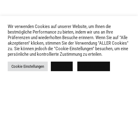
Wir verwenden Cookies auf unserer Website, um Ihnen die
bestmögliche Performance zu bieten, indem wir uns an Ihre
Präferenzen und wiederholten Besuche erinnern. Wenn Sie auf "Alle
akzeptieren" klicken, stimmen Sie der Verwendung "ALLER Cookies"
zu. Sie können jedoch die "Cookie-Einstellungen" besuchen, um eine
LIVID © 2024
persönliche und kontrollierte Zustimmung zu erteilen.
Kontakt
Cookie Einstellungen
Ablehnen
Alle akzeptieren
Versandkosten
Rückgabe
Widerruf
AGB
Impressum
Datenschutz