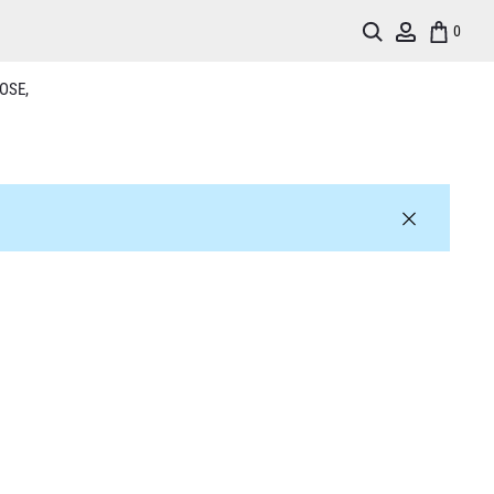
Search
Account
0
OSE,