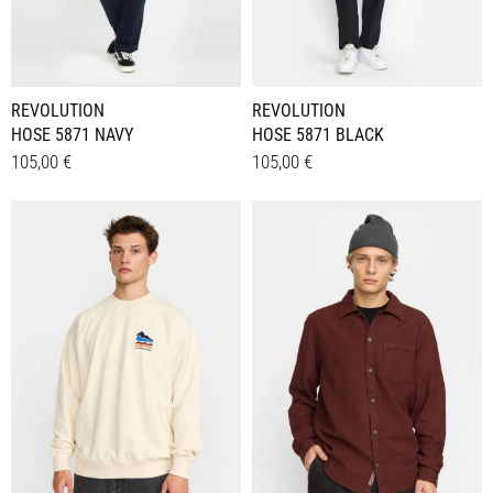
REVOLUTION
REVOLUTION
HOSE 5871 NAVY
HOSE 5871 BLACK
105,00
€
105,00
€
Dieses
Dieses
Details
Details
Produkt
Produkt
weist
weist
mehrere
mehrere
Varianten
Varianten
auf.
auf.
Die
Die
Optionen
Optionen
können
können
auf
auf
der
der
Produktseite
Produktseite