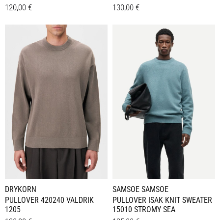
120,00
€
130,00
€
Dieses
Dieses
Details
Details
Produkt
Produkt
weist
weist
mehrere
mehrere
Varianten
Varianten
auf.
auf.
Die
Die
Optionen
Optionen
können
können
auf
auf
der
der
Produktseite
Produktseite
gewählt
gewählt
werden
werden
DRYKORN
SAMSOE SAMSOE
PULLOVER 420240 VALDRIK
PULLOVER ISAK KNIT SWEATER
1205
15010 STROMY SEA