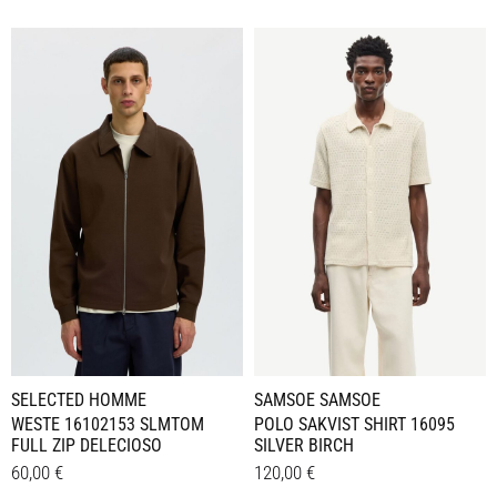
Dieses
Dieses
Details
Details
Produkt
Produkt
weist
weist
mehrere
mehrere
Varianten
Varianten
auf.
auf.
Die
Die
Optionen
Optionen
können
können
auf
auf
der
der
Produktseite
Produktseite
gewählt
gewählt
werden
werden
SELECTED HOMME
SAMSOE SAMSOE
WESTE 16102153 SLMTOM
POLO SAKVIST SHIRT 16095
FULL ZIP DELECIOSO
SILVER BIRCH
60,00
€
120,00
€