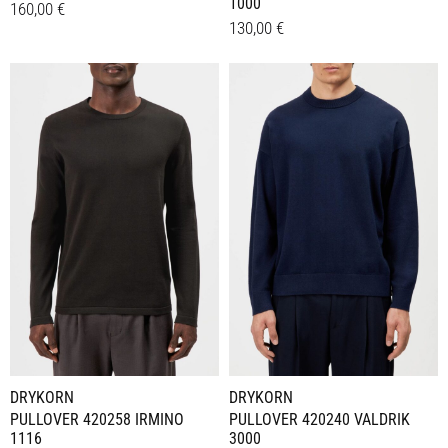
1000
160,00
€
130,00
€
Dieses
Details
Dieses
Details
Produkt
Produkt
weist
weist
mehrere
mehrere
Varianten
Varianten
auf.
auf.
Die
Die
Optionen
Optionen
können
können
auf
auf
der
der
Produktseite
Produktseite
gewählt
gewählt
werden
werden
DRYKORN
DRYKORN
PULLOVER 420258 IRMINO
PULLOVER 420240 VALDRIK
1116
3000