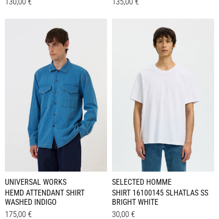
130,00
€
135,00
€
Dieses
Dieses
Details
Details
Produkt
Produkt
weist
weist
mehrere
mehrere
Varianten
Varianten
auf.
auf.
Die
Die
Optionen
Optionen
können
können
auf
auf
der
der
Produktseite
Produktseite
gewählt
gewählt
werden
werden
UNIVERSAL WORKS
SELECTED HOMME
HEMD ATTENDANT SHIRT
SHIRT 16100145 SLHATLAS SS
WASHED INDIGO
BRIGHT WHITE
175,00
€
30,00
€