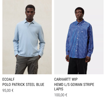
Produkt
Produkt
weist
weist
mehrere
mehrere
Varianten
Varianten
auf.
auf.
Die
Die
Optionen
Optionen
können
können
auf
auf
der
der
Produktseite
Produktseite
gewählt
gewählt
werden
werden
ECOALF
CARHARTT WIP
POLO PATRICK STEEL BLUE
HEMD L/S GOWAN STRIPE
LAPIS
95,00
€
100,00
€
Dieses
Details
Dieses
Details
Produkt