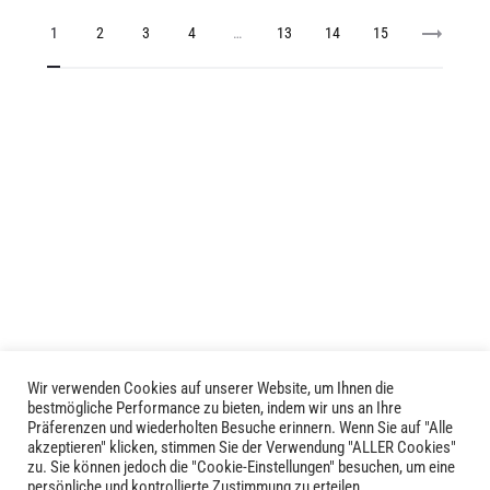
Produkt
weist
1
2
3
4
…
13
weist
14
15
mehrere
mehrere
Varianten
Varianten
auf.
auf.
Die
Die
Optionen
Optionen
können
können
auf
auf
der
der
Produktseite
Produktseite
gewählt
gewählt
werden
werden
Wir verwenden Cookies auf unserer Website, um Ihnen die
bestmögliche Performance zu bieten, indem wir uns an Ihre
Präferenzen und wiederholten Besuche erinnern. Wenn Sie auf "Alle
akzeptieren" klicken, stimmen Sie der Verwendung "ALLER Cookies"
zu. Sie können jedoch die "Cookie-Einstellungen" besuchen, um eine
LIVID © 2024
persönliche und kontrollierte Zustimmung zu erteilen.