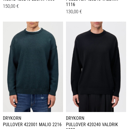
1116
150,00
€
130,00
€
Dieses
Details
Dieses
Details
Produkt
Produkt
weist
weist
mehrere
mehrere
Varianten
Varianten
auf.
auf.
Die
Die
Optionen
Optionen
können
können
auf
auf
der
der
Produktseite
Produktseite
gewählt
gewählt
werden
werden
DRYKORN
DRYKORN
PULLOVER 422001 MALIO 2216
PULLOVER 420240 VALDRIK