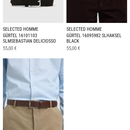
SELECTED HOMME
SELECTED HOMME
GÜRTEL 16101103
GÜRTEL 16095982 SLHAKSEL
SLMSEBASTIAN DELICIOSSO
BLACK
55,00
€
55,00
€
Dieses
Dieses
Details
Details
Produkt
Produkt
weist
weist
mehrere
mehrere
Varianten
Varianten
auf.
auf.
Die
Die
Optionen
Optionen
können
können
auf
auf
der
der