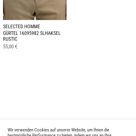
Produktseite
Produktseite
gewählt
gewählt
werden
werden
SELECTED HOMME
GÜRTEL 16095982 SLHAKSEL
RUSTIC
55,00
€
Dieses
Details
Produkt
weist
mehrere
Varianten
auf.
Die
Optionen
können
auf
der
Wir verwenden Cookies auf unserer Website, um Ihnen die
bestmögliche Performance zu bieten, indem wir uns an Ihre
Produktseite