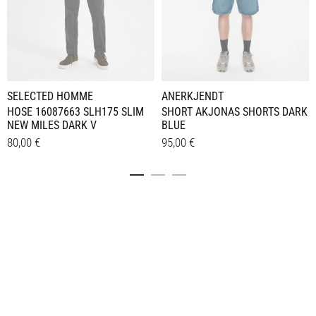
SELECTED HOMME
ANERKJENDT
HOSE 16087663 SLH175 SLIM
SHORT AKJONAS SHORTS DARK
NEW MILES DARK V
BLUE
80,00
€
95,00
€
Dieses
Dieses
Details
Details
Produkt
Produkt
weist
weist
mehrere
mehrere
Varianten
Varianten
auf.
auf.
Die
Die
Optionen
Optionen
können
können