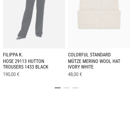
FILIPPA K.
COLORFUL STANDARD
HOSE 29113 HUTTON
MÜTZE MERINO WOOL HAT
TROUSERS 1433 BLACK
IVORY WHITE
190,00
€
48,00
€
Dieses
Details
Details
Produkt
weist
mehrere
Varianten
auf.
Die