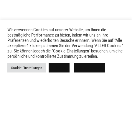
Optionen
können
auf
der
Produktseite
Wir verwenden Cookies auf unserer Website, um Ihnen die
LIVID © 2024
bestmögliche Performance zu bieten, indem wir uns an Ihre
gewählt
Präferenzen und wiederholten Besuche erinnern. Wenn Sie auf "Alle
werden
akzeptieren" klicken, stimmen Sie der Verwendung "ALLER Cookies"
Kontakt
zu. Sie können jedoch die "Cookie-Einstellungen" besuchen, um eine
persönliche und kontrollierte Zustimmung zu erteilen.
Versandkosten
Cookie Einstellungen
Ablehnen
Alle akzeptieren
Rückgabe
Widerruf
AGB
Impressum
Datenschutz
Newsletter