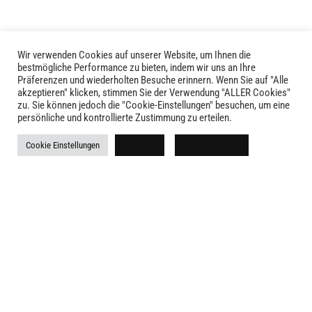
können
können
auf
auf
der
der
Produktseite
Produktseite
Wir verwenden Cookies auf unserer Website, um Ihnen die
LIVID © 2024
gewählt
bestmögliche Performance zu bieten, indem wir uns an Ihre
gewählt
Präferenzen und wiederholten Besuche erinnern. Wenn Sie auf "Alle
werden
werden
akzeptieren" klicken, stimmen Sie der Verwendung "ALLER Cookies"
Kontakt
zu. Sie können jedoch die "Cookie-Einstellungen" besuchen, um eine
persönliche und kontrollierte Zustimmung zu erteilen.
Versandkosten
Cookie Einstellungen
Ablehnen
Alle akzeptieren
Rückgabe
Widerruf
AGB
Impressum
Datenschutz
Newsletter