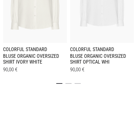
COLORFUL STANDARD
COLORFUL STANDARD
BLUSE ORGANIC OVERSIZED
BLUSE ORGANIC OVERSIZED
SHIRT OPTICAL WHI
SHIRT IVORY WHITE
90,00
€
90,00
€
Dieses
Dieses
Details
Details
Produkt
Produkt
weist
weist
mehrere
mehrere
Varianten
Varianten
auf.
auf.
Die
Die
Optionen
Optionen