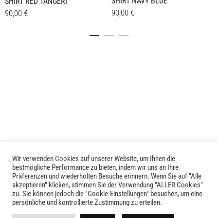
SHIRT NAVY BLUE
SHIRT RED TANGERI
90,00
€
90,00
€
Dieses
Dieses
Details
Details
Produkt
Produkt
weist
weist
mehrere
mehrere
Varianten
Varianten
auf.
auf.
Die
Die
Optionen
Optionen
können
können
auf
auf
der
der
Produktseite
Produktseite
Wir verwenden Cookies auf unserer Website, um Ihnen die
LIVID © 2024
bestmögliche Performance zu bieten, indem wir uns an Ihre
gewählt
gewählt
Präferenzen und wiederholten Besuche erinnern. Wenn Sie auf "Alle
werden
werden
akzeptieren" klicken, stimmen Sie der Verwendung "ALLER Cookies"
Kontakt
zu. Sie können jedoch die "Cookie-Einstellungen" besuchen, um eine
persönliche und kontrollierte Zustimmung zu erteilen.
Versandkosten