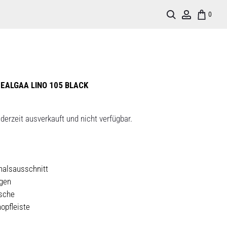
Search
Account
0
 EALGAA LINO 105 BLACK
derzeit ausverkauft und nicht verfügbar.
halsausschnitt
gen
asche
opfleiste