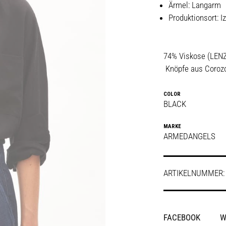
Ärmel: Langarm
Produktionsort: Iz
74% Viskose (LEN
Knöpfe aus Corozo
COLOR
BLACK
MARKE
ARMEDANGELS
ARTIKELNUMMER
SHARE
FACEBOOK
W