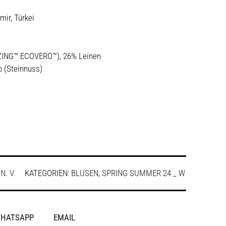
mir, Türkei
ZING™ ECOVERO™), 26% Leinen
 (Steinnuss)
:
N. V.
KATEGORIEN:
BLUSEN
,
SPRING SUMMER 24 _ W
HATSAPP
EMAIL