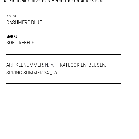
Ein locker sitzendes Hemd für den Alltagslook.
COLOR
CASHMERE BLUE
MARKE
SOFT REBELS
ARTIKELNUMMER:
N. V.
KATEGORIEN:
BLUSEN
,
SPRING SUMMER 24 _ W
SHARE