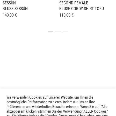
SESSÙN
SECOND FEMALE
BLUSE SESSÚN
BLUSE CORDY SHIRT TOFU
140,00
€
110,00
€
Dieses
Dieses
Details
Details
Produkt
Produkt
weist
weist
mehrere
mehrere
Varianten
Varianten
auf.
auf.
Die
Die
Optionen
Optionen
können
können
auf
auf
der
der
Produktseite
Produktseite
gewählt
gewählt
Wir verwenden Cookies auf unserer Website, um Ihnen die
LIVID © 2024
bestmögliche Performance zu bieten, indem wir uns an Ihre
werden
werden
Präferenzen und wiederholten Besuche erinnern. Wenn Sie auf "Alle
akzeptieren" klicken, stimmen Sie der Verwendung "ALLER Cookies"
Kontakt