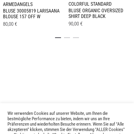
COLORFUL STANDARD
ARMEDANGELS
BLUSE ORGANIC OVERSIZED
BLUSE 30005819 LARISAANA
SHIRT DEEP BLACK
BLOUSE 157 OFF W
90,00
€
80,00
€
Dieses
Dieses
Details
Details
Produkt
Produkt
weist
weist
mehrere
mehrere
Varianten
Varianten
auf.
auf.
Die
Die
Optionen
Optionen
können
können
auf
auf
der
der
Produktseite
Produktseite
Wir verwenden Cookies auf unserer Website, um Ihnen die
LIVID © 2024
bestmögliche Performance zu bieten, indem wir uns an Ihre
gewählt
gewählt
Präferenzen und wiederholten Besuche erinnern. Wenn Sie auf "Alle
werden
werden
akzeptieren" klicken, stimmen Sie der Verwendung "ALLER Cookies"
Kontakt