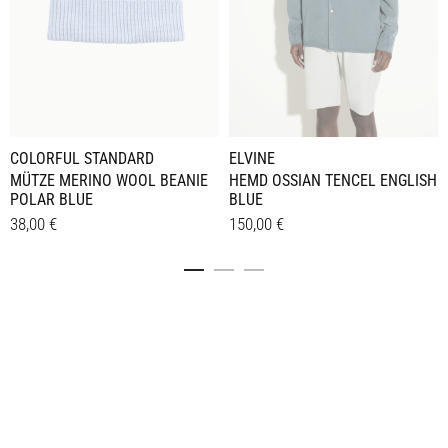
COLORFUL STANDARD
ELVINE
MÜTZE MERINO WOOL BEANIE
HEMD OSSIAN TENCEL ENGLISH
POLAR BLUE
BLUE
38,00
€
150,00
€
Dieses
Details
Details
Produkt
weist
mehrere
Varianten
auf.
Die
Optionen
können