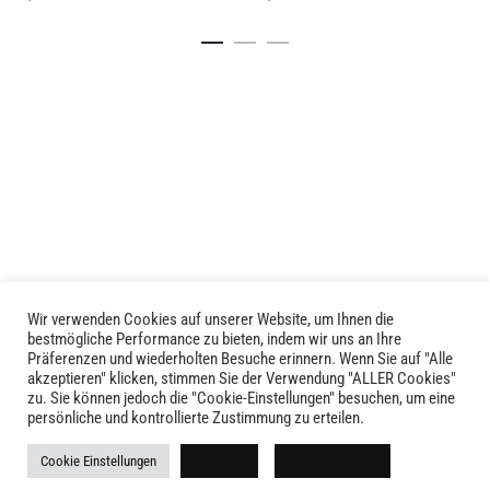
Dieses
Dieses
Details
Details
Produkt
Produkt
weist
weist
mehrere
mehrere
Varianten
Varianten
auf.
auf.
Die
Die
Optionen
Optionen
können
können
auf
auf
der
der
Produktseite
Produktseite
Wir verwenden Cookies auf unserer Website, um Ihnen die
LIVID © 2024
bestmögliche Performance zu bieten, indem wir uns an Ihre
gewählt
gewählt
Präferenzen und wiederholten Besuche erinnern. Wenn Sie auf "Alle
werden
werden
akzeptieren" klicken, stimmen Sie der Verwendung "ALLER Cookies"
Kontakt
zu. Sie können jedoch die "Cookie-Einstellungen" besuchen, um eine
persönliche und kontrollierte Zustimmung zu erteilen.
Versandkosten
Cookie Einstellungen
Ablehnen
Alle akzeptieren
Rückgabe