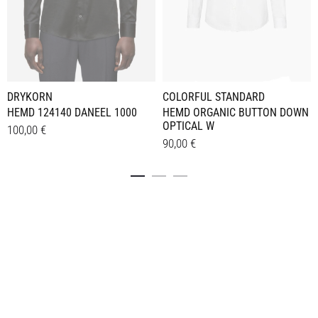
DRYKORN
COLORFUL STANDARD
HEMD 124140 DANEEL 1000
HEMD ORGANIC BUTTON DOWN
OPTICAL W
100,00
€
90,00
€
Dieses
Details
Dieses
Details
Produkt
Produkt
weist
weist
mehrere
mehrere
Varianten
Varianten
auf.
auf.
Die
Die
Optionen
Optionen
können
können
auf