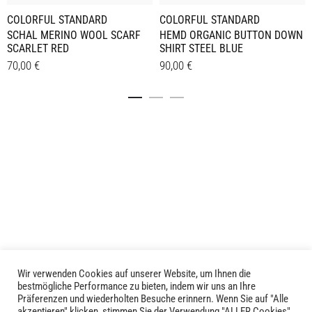
COLORFUL STANDARD
COLORFUL STANDARD
SCHAL MERINO WOOL SCARF
HEMD ORGANIC BUTTON DOWN
SCARLET RED
SHIRT STEEL BLUE
70,00
€
90,00
€
Dieses
Details
Details
Produkt
weist
mehrere
Varianten
auf.
Die
Optionen
können
auf
der
Produktseite
Wir verwenden Cookies auf unserer Website, um Ihnen die
LIVID © 2024
bestmögliche Performance zu bieten, indem wir uns an Ihre
gewählt
Präferenzen und wiederholten Besuche erinnern. Wenn Sie auf "Alle
werden
akzeptieren" klicken, stimmen Sie der Verwendung "ALLER Cookies"