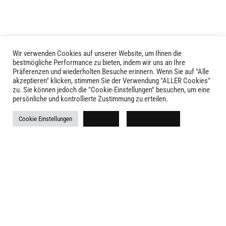
Optionen
auf
können
der
auf
Produktseite
der
gewählt
Produktseite
werden
Wir verwenden Cookies auf unserer Website, um Ihnen die
LIVID © 2024
bestmögliche Performance zu bieten, indem wir uns an Ihre
gewählt
Präferenzen und wiederholten Besuche erinnern. Wenn Sie auf "Alle
werden
akzeptieren" klicken, stimmen Sie der Verwendung "ALLER Cookies"
Kontakt
zu. Sie können jedoch die "Cookie-Einstellungen" besuchen, um eine
persönliche und kontrollierte Zustimmung zu erteilen.
Versandkosten
Cookie Einstellungen
Ablehnen
Alle akzeptieren
Rückgabe
Widerruf
AGB
Impressum
Datenschutz
Newsletter