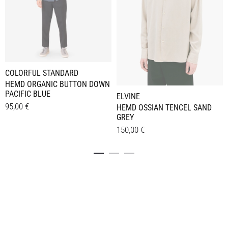
COLORFUL STANDARD
HEMD ORGANIC BUTTON DOWN
PACIFIC BLUE
ELVINE
95,00
€
HEMD OSSIAN TENCEL SAND
GREY
Dieses
Details
150,00
€
Produkt
Dieses
weist
Details
Produkt
mehrere
weist
Varianten
mehrere
auf.
Varianten
Die
auf.
Optionen
Die
können