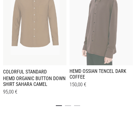
HEMD OSSIAN TENCEL DARK
COLORFUL STANDARD
COFFEE
HEMD ORGANIC BUTTON DOWN
SHIRT SAHARA CAMEL
150,00
€
95,00
€
Dieses
Details
Dieses
Produkt
Details
Produkt
weist
weist
mehrere
mehrere
Varianten
Varianten
auf.