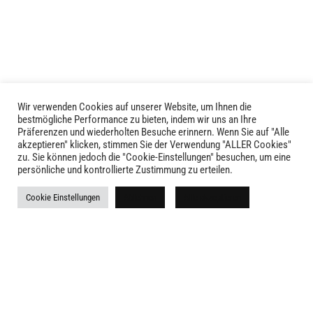
auf.
Die
Die
Optionen
Optionen
können
können
auf
auf
der
der
Produktseite
Produktseite
gewählt
Wir verwenden Cookies auf unserer Website, um Ihnen die
LIVID © 2024
bestmögliche Performance zu bieten, indem wir uns an Ihre
gewählt
werden
Präferenzen und wiederholten Besuche erinnern. Wenn Sie auf "Alle
werden
akzeptieren" klicken, stimmen Sie der Verwendung "ALLER Cookies"
Kontakt
zu. Sie können jedoch die "Cookie-Einstellungen" besuchen, um eine
persönliche und kontrollierte Zustimmung zu erteilen.
Versandkosten
Cookie Einstellungen
Ablehnen
Alle akzeptieren
Rückgabe
Widerruf
AGB
Impressum
Datenschutz