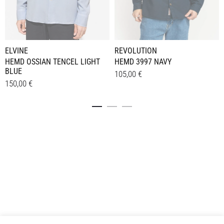
ELVINE
REVOLUTION
HEMD OSSIAN TENCEL LIGHT
HEMD 3997 NAVY
BLUE
105,00
€
150,00
€
Dieses
Details
Dieses
Details
Produkt
Produkt
weist
weist
mehrere
mehrere
Varianten
Varianten
auf.
auf.
Die
Die
Optionen
Optionen
können
können
auf
auf
der
der
Produktseite